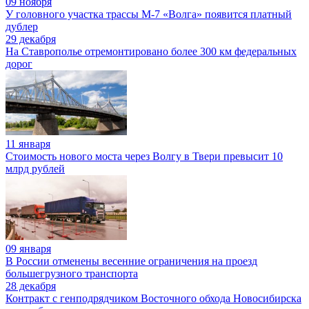
09 ноября
У головного участка трассы М-7 «Волга» появится платный
дублер
29 декабря
На Ставрополье отремонтировано более 300 км федеральных
дорог
11 января
Стоимость нового моста через Волгу в Твери превысит 10
млрд рублей
09 января
В России отменены весенние ограничения на проезд
большегрузного транспорта
28 декабря
Контракт с генподрядчиком Восточного обхода Новосибирска