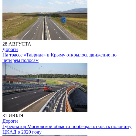
28 АВГУСТА
Дороги
На трассе «Таврида» в Крыму открылось движение по
четырем полосам
31 ИЮЛЯ
Дороги
Губернатор Московской области пообещал открыть половину
ЦКАД в 2020 году