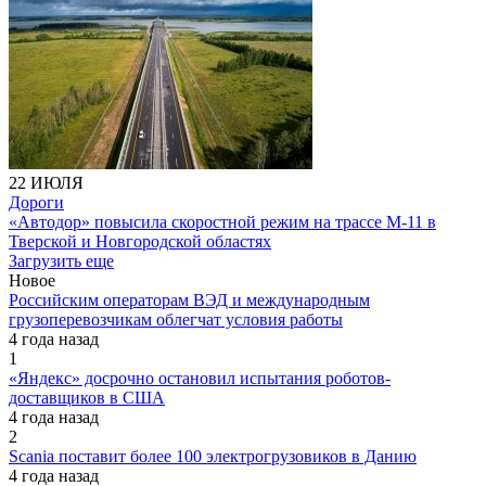
22 ИЮЛЯ
Дороги
«Автодор» повысила скоростной режим на трассе М-11 в
Тверской и Новгородской областях
Загрузить еще
Новое
Российским операторам ВЭД и международным
грузоперевозчикам облегчат условия работы
4 года назад
1
«Яндекс» досрочно остановил испытания роботов-
доставщиков в США
4 года назад
2
Scania поставит более 100 электрогрузовиков в Данию
4 года назад