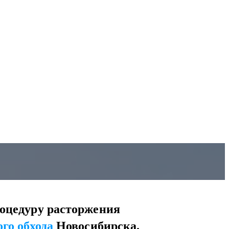
оцедуру расторжения
го обхода
Новосибирска.