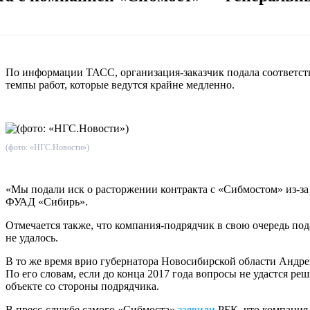
По информации ТАСС, организация-заказчик подала соответст
темпы работ, которые ведутся крайне медленно.
(фото: «НГС.Новости»)
«Мы подали иск о расторжении контракта с «Сибмостом» из-за
ФУАД «Сибирь».
Отмечается также, что компания-подрядчик в свою очередь п
не удалось.
В то же время врио губернатора Новосибирской области Андрей
По его словам, если до конца 2017 года вопросы не удастся р
объекте со стороны подрядчика.
В пресс-службе самого «Сибмоста»
заявили
РБК, что компания 