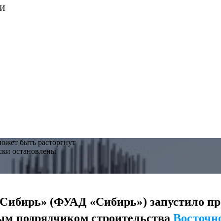
ИИ
может быть расторгнут
ески остановлены
«Сибирь» (ФУАД «Сибирь») запустило пр
ым подрядчиком строительства
Восточно