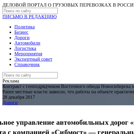
ДЕЛОВОЙ ПОРТАЛ О ГРУЗОВЫХ ПЕРЕВОЗКАХ В РОCС
ПИСЬМО В РЕДАКЦИЮ
Политика
Бизнес
Дороги
Автомобили
Логистика
Мероприятия
Экспертный совет
Справочник
Реклама
Контракт с генподрядчиком Восточного обхода Новосибирска 
Ранее местные власти заявили, что работы на объекте практич
28 декабря 2017
Дороги
ьное управление автомобильных дорог 
та с компанией «Сибмост» — генеральн