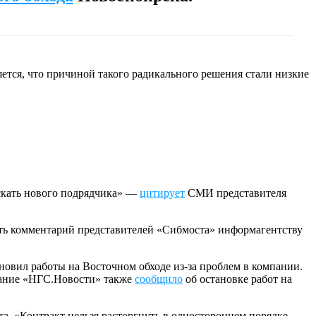
тся, что причиной такого радикального решения стали низкие
искать нового подрядчика» —
цитирует
СМИ представителя
ить комментарий представителей «Сибмоста» информагентству
новил работы на Восточном обходе из-за проблем в компании.
здание «НГС.Новости» также
сообщило
об остановке работ на
та. «Контракт нельзя расторгнуть в одностороннем порядке.