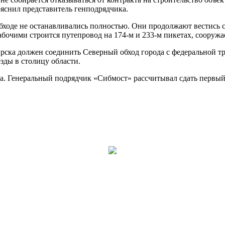
яснил представитель генподрядчика.
бходе не останавливались полностью. Они продолжают вестись 
бочими строится путепровод на 174-м и 233-м пикетах, сооружае
ка должен соединить Северный обход города с федеральной тра
зды в столицу области.
а. Генеральный подрядчик «Сибмост» рассчитывал сдать первый э