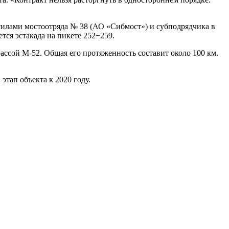
силами мостоотряда № 38 (АО «Сибмост») и субподрядчика в
тся эстакада на пикете 252−259.
ссой М-52. Общая его протяженность составит около 100 км.
тап объекта к 2020 году.