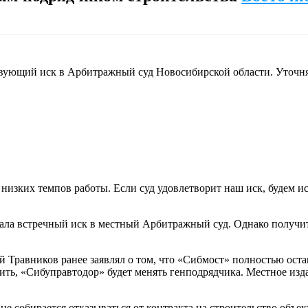
вующий иск в Арбитражный суд Новосибирской области. Уточняе
 низких темпов работы. Если суд удовлетворит наш иск, будем 
одала встречный иск в местный Арбитражный суд. Однако получ
 Травников ранее заявлял о том, что «Сибмост» полностью оста
ешить, «Сибуправтодор» будет менять генподрядчика. Местное и
не собирается отказываться от контракта на строительство объек