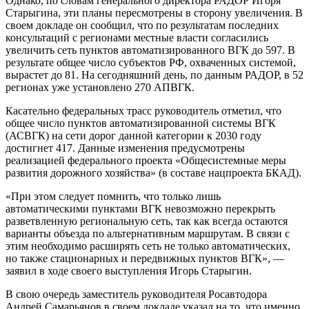
Однако, по словам генерального директора РАДОР Игоря
Старыгина, эти планы пересмотрены в сторону увеличения. В
своем докладе он сообщил, что по результатам последних
консультаций с регионами местные власти согласились
увеличить сеть пунктов автоматизированного ВГК до 597. В
результате общее число субъектов РФ, охваченных системой,
вырастет до 81. На сегодняшний день, по данным РАДОР, в 52
регионах уже установлено 270 АПВГК.
Касательно федеральных трасс руководитель отметил, что
общее число пунктов автоматизированной системы ВГК
(АСВГК) на сети дорог данной категории к 2030 году
достигнет 417. Данные изменения предусмотрены
реализацией федерального проекта «Общесистемные меры
развития дорожного хозяйства» (в составе нацпроекта БКАД).
«При этом следует помнить, что только лишь
автоматическими пунктами ВГК невозможно перекрыть
разветвленную региональную сеть, так как всегда остаются
варианты объезда по альтернативным маршрутам. В связи с
этим необходимо расширять сеть не только автоматических,
но также стационарных и передвижных пунктов ВГК», —
заявил в ходе своего выступления Игорь Старыгин.
В свою очередь заместитель руководителя Росавтодора
Андрей Самарьянов в своем докладе указал на то, что именно