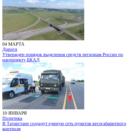
04 МАРТА
Дороги
Утвержден порядок выделения средств регионам России по
нацпроекту БКАД
10 ЯНВАРЯ
Политика
В Татарстане создадут единую сеть пунктов весогабаритного
контроля