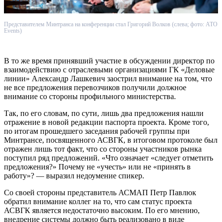
Представителем Минтранса на конференции стал Григорий Волков (слева; фото: ATO
Events)
В то же время принявший участие в обсуждении директор по
взаимодействию с отраслевыми организациями ГК «Деловые
линии» Александр Лашкевич заострил внимание на том, что
не все предложения перевозчиков получили должное
внимание со стороны профильного министерства.
Так, по его словам, по сути, лишь два предложения нашли
отражение в новой редакции паспорта проекта. Кроме того,
по итогам прошедшего заседания рабочей группы при
Минтрансе, посвященного АСВГК, в итоговом протоколе был
отражен лишь тот факт, что со стороны участников рынка
поступил ряд предложений. «Что означает «следует отметить
предложения?» Почему не «учесть» или не «принять в
работу»? — выразил недоумение спикер.
Со своей стороны представитель АСМАП Петр Павлюк
обратил внимание коллег на то, что сам статус проекта
АСВГК является недостаточно высоким. По его мнению,
внедрение системы должно быть реализовано в виде