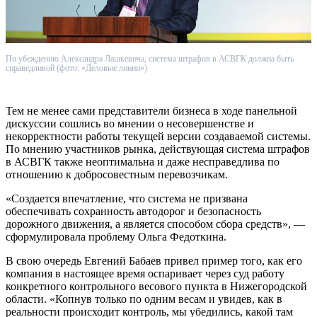
По убеждению Александра Лашкевича, система штрафов в АСВГК должна быть
справедливой (фото: «Деловые линии»)
Тем не менее сами представители бизнеса в ходе панельной
дискуссии сошлись во мнении о несовершенстве и
некорректности работы текущей версии создаваемой системы.
По мнению участников рынка, действующая система штрафов
в АСВГК также неоптимальна и даже несправедлива по
отношению к добросовестным перевозчикам.
«Создается впечатление, что система не призвана
обеспечивать сохранность автодорог и безопасность
дорожного движения, а является способом сбора средств», —
сформулировала проблему Ольга Федоткина.
В свою очередь Евгений Бабаев привел пример того, как его
компания в настоящее время оспаривает через суд работу
конкретного контрольного весового пункта в Нижегородской
области. «Копнув только по одним весам и увидев, как в
реальности происходит контроль, мы убедились, какой там