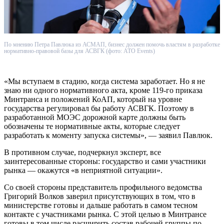
По мнению Петра Павлюка из АСМАП, бизнес должен помочь властям в разработке
нормативно-правовой базы для АСВГК (фото: ATO Events)
«Мы вступаем в стадию, когда система заработает. Но я не
знаю ни одного нормативного акта, кроме 119-го приказа
Минтранса и положений КоАП, который на уровне
государства регулировал бы работу АСВГК. Поэтому в
разработанной МОЭС дорожной карте должны быть
обозначены те нормативные акты, которые следует
разработать к моменту запуска системы», — заявил Павлюк.
В противном случае, подчеркнул эксперт, все
заинтересованные стороны: государство и сами участники
рынка — окажутся «в неприятной ситуации».
Со своей стороны представитель профильного ведомства
Григорий Волков заверил присутствующих в том, что в
министерстве готовы и дальше работать в самом тесном
контакте с участниками рынка. С этой целью в Минтрансе
готовы в том числе расширить состав рабочей группы по