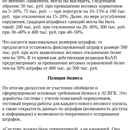
по мнению Лашкевича, могла бы выглядеть, следующим
образом: 50 тыс. руб. при превышении весовых нормативов
на 5–10%, 75 тыс. руб. — при перегрузе на 10–15% и 100 тыс.
руб. при отклонении на 15–20%. Далее, по мере усугубления
нарушения, градация штрафных санкций могла бы быть
такой: 200 тыс. руб. при отклонении на 20–30%, 300 тыс. руб.
при 30–40% и 400 тыс. руб. при 40–50%.
Что касается максимальных размеров штрафов, то
предлагается установить фиксированный штраф в размере 500
тыс. руб. при всех выявленных весовых отклонениях более
чем на 50%. В то время как действующая редакция КоАП
предусматривает за превышение весовых ограничений более
чем на 50% штрафы от 400 тыс. до 500 тыс. руб.
Позиция бизнеса
По итогам дискуссии ее участники обобщили и
сформулировали основные требования бизнеса к АСВГК. Это
доработка системы с учетом пожеланий перевозчиков,
тестовый период работы для каждого нового весового пункта,
а также открытость данных по штрафам (возможность доступа
к информации) и возможность оперативного оспаривания
штрафов.
«Система должна быть превентивной, а не карающей. Она