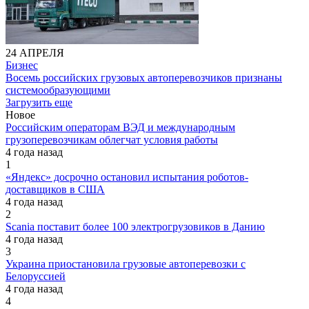
24 АПРЕЛЯ
Бизнес
Восемь российских грузовых автоперевозчиков признаны
системообразующими
Загрузить еще
Новое
Российским операторам ВЭД и международным
грузоперевозчикам облегчат условия работы
4 года назад
1
«Яндекс» досрочно остановил испытания роботов-
доставщиков в США
4 года назад
2
Scania поставит более 100 электрогрузовиков в Данию
4 года назад
3
Украина приостановила грузовые автоперевозки с
Белоруссией
4 года назад
4