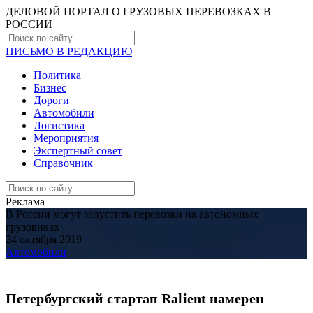
ДЕЛОВОЙ ПОРТАЛ О ГРУЗОВЫХ ПЕРЕВОЗКАХ В
РОCСИИ
ПИСЬМО В РЕДАКЦИЮ
Политика
Бизнес
Дороги
Автомобили
Логистика
Мероприятия
Экспертный совет
Справочник
Реклама
В России могут запустить перевозки на автономных
грузовиках
24 октября 2019
Автомобили
Петербургский стартап Ralient намерен