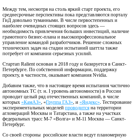
Между тем, несмотря на столь яркий старт проекта, его
среднесрочные перспективы пока представляются порталу
ГиД довольно туманными. В числе первостепенных и
наиболее очевидных стоящих вопросов здесь —
необходимость привлечения больших инвестиций, наличие
грамотного бизнес-плана и высокопрофессиональное
управление командой разработчиков. Решение сложных
технических задач на стадии испытаний шаттла также
потребует от компании серьезных усилий.
Стартап Ralient основан в 2018 году и базируется в Санкт-
Петербурге. По собственной информации, поддержку
проекту, в частности, оказывает компания Nvidia.
Добавим также, что в настоящее время испытания частично
автономных ТС (т. н. I уровень автономности) в России
проводит целый ряд отечественных компаний, в числе
которых
«КамАЗ»
, «
Группа ГАЗ»
, и
«Яндекс»
. Тестирование
экспериментальных моделей
проводится
на территории
агломераций Москвы и Татарстана, а также на участках
федеральных трасс М-7 «Волга» и М-11 Москва — Санкт-
Петербург.
Со своей стороны российские власти ведут планомерную