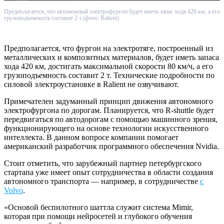
Предполагается, что автономный электрофургон будет иметь запас хода 420 км, а его
грузоподъемность составит 2 т (фото: Ralient)
Предполагается, что фургон на электротяге, построенный из
металлических и композитных материалов, будет иметь запаса
хода 420 км, достигать максимальной скорости 80 км/ч, а его
грузоподъемность составит 2 т. Технические подробности по
силовой электроустановке в Ralient не озвучивают.
Примечателен задуманный принцип движения автономного
электрофургона по дорогам. Планируется, что R-shuttle будет
передвигаться по автодорогам с помощью машинного зрения,
функционирующего на основе технологии искусственного
интеллекта. В данном вопросе компании помогает
американский разработчик программного обеспечения Nvidia.
Стоит отметить, что зарубежный партнер петербургского
стартапа уже имеет опыт сотрудничества в области создания
автономного транспорта — например, в сотрудничестве
с
Volvo
.
«Основой беспилотного шаттла служит система Mimir,
которая при помощи нейросетей и глубокого обучения