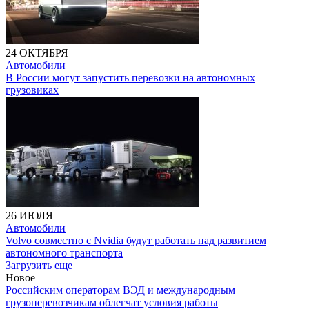
24 ОКТЯБРЯ
Автомобили
В России могут запустить перевозки на автономных
грузовиках
26 ИЮЛЯ
Автомобили
Volvo совместно с Nvidia будут работать над развитием
автономного транспорта
Загрузить еще
Новое
Российским операторам ВЭД и международным
грузоперевозчикам облегчат условия работы