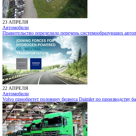
23 АПРЕЛЯ
Автомобили
Правительство определило перечень системообразующих авто
22 АПРЕЛЯ
Автомобили
Volvo приобретет половину бизнеса Daimler по производству б