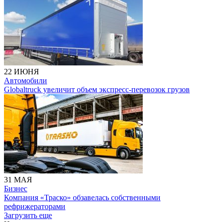
22 ИЮНЯ
Автомобили
Globaltruck увеличит объем экспресс-перевозок грузов
31 МАЯ
Бизнес
Компания «Траско» обзавелась собственными
рефрижераторами
Загрузить еще