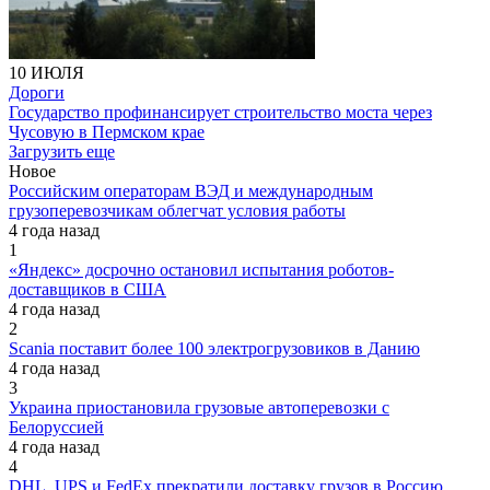
10 ИЮЛЯ
Дороги
Государство профинансирует строительство моста через
Чусовую в Пермском крае
Загрузить еще
Новое
Российским операторам ВЭД и международным
грузоперевозчикам облегчат условия работы
4 года назад
1
«Яндекс» досрочно остановил испытания роботов-
доставщиков в США
4 года назад
2
Scania поставит более 100 электрогрузовиков в Данию
4 года назад
3
Украина приостановила грузовые автоперевозки с
Белоруссией
4 года назад
4
DHL, UPS и FedEx прекратили доставку грузов в Россию