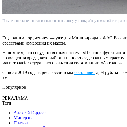
По мнению властей, новая инициатива позволит улучшить работу компаний, специализ
Еще одним поручением — уже для Минприроды и ФАС России —
средствами измерения их массы.
Напомним, что государственная система «Платон» функционируе
возмещения вреда, который они наносят федеральным трассам. 
магистралей федерального значения госкомпании «Автодор».
С июля 2019 года тариф госсистемы
составляет
2,04 руб. за 1 к
км.
Популярное
РЕКАЛАМА
Теги
Алексей Гордеев
Минтранс
Платон