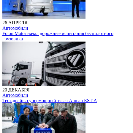
26 АПРЕЛЯ
Автомобили
Foton Motor начал дорожные испытания беспилотного
грузовика
20 ДЕКАБРЯ
Автомобили
Тест-драйв: супермощный тягач Auman EST A