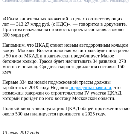
Стоимость строительства ЦКАД увеличена до 313,27 млрд руб. (фото: Росавтодор)
«Объем капительных вложений в ценах соответствующих
лет — 313,27 млрд руб. (с НДС)», — говорится в документе.
При этом изначальная стоимость проекта составляла около
300 млрд руб.
Напомним, что ЦКАД станет новым автодорожным кольцом
вокруг Москвы. Восьмиполосная магистраль будет построена
в 50 км от МКАД и практически продублирует Малое
бетонное кольцо. Трасса будет насчитывать 34 развязки, 278
мостов и эстакад. Средняя скорость движения составит 150
км/ч.
Первые 334 км новой подмосковной трассы должны
заработать в 2019 году. Недавно
подрядчики заявили
, что
возможны задержки со строительством IV участка ЦКАД,
который пройдет по юго-востоку Московской области.
Полный ввод в эксплуатацию ЦКАД общей протяженностью
около 530 км планируется произвести к 2025 году.
13 июля 2017 года