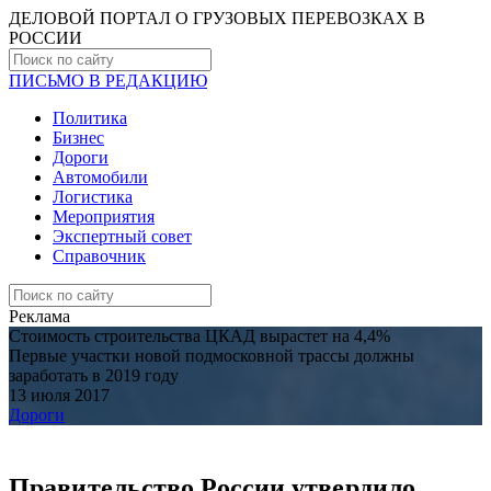
ДЕЛОВОЙ ПОРТАЛ О ГРУЗОВЫХ ПЕРЕВОЗКАХ В
РОCСИИ
ПИСЬМО В РЕДАКЦИЮ
Политика
Бизнес
Дороги
Автомобили
Логистика
Мероприятия
Экспертный совет
Справочник
Реклама
Стоимость строительства ЦКАД вырастет на 4,4%
Первые участки новой подмосковной трассы должны
заработать в 2019 году
13 июля 2017
Дороги
Правительство России утвердило