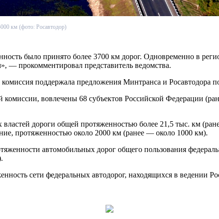
5000 км (фото: Росавтодор)
енность было принято более 3700 км дорог. Одновременно в рег
км», — прокомментировал представитель ведомства.
ая комиссия поддержала предложения Минтранса и Росавтодора п
 комиссии, вовлечены 68 субъектов Российской Федерации (ране
 властей дороги общей протяженностью более 21,5 тыс. км (ранее
ние, протяженностью около 2000 км (ранее — около 1000 км).
яженности автомобильных дорог общего пользования федеральног
.
женность сети федеральных автодорог, находящихся в ведении Ро