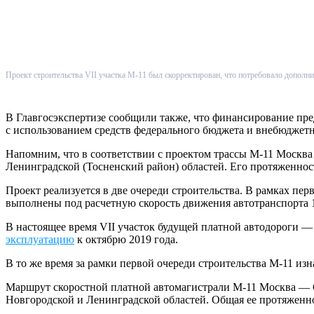
Проект строительства VII участка М-11 был скорректирован, что потребовало дополн
В Главгосэкспертизе сообщили также, что финансирование пре
с использованием средств федерального бюджета и внебюджет
Напомним, что в соответствии с проектом трассы М-11 Москва
Ленинградской (Тосненский район) областей. Его протяженност
Проект реализуется в две очереди строительства. В рамках п
выполнены под расчетную скорость движения автотранспорта 1
В настоящее время VII участок будущей платной автодороги — 
эксплуатацию
к октябрю 2019 года.
В то же время за рамки первой очереди строительства М-11 изн
Маршрут скоростной платной автомагистрали М-11 Москва — С
Новгородской и Ленинградской областей. Общая ее протяженно