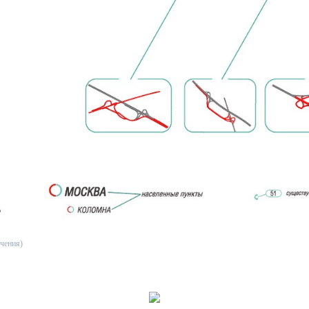
чения)