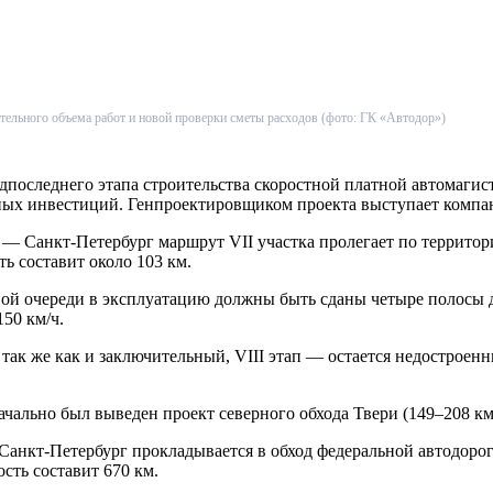
ительного объема работ и новой проверки сметы расходов (фото: ГК «Автодор»)
дпоследнего этапа строительства скоростной платной автомагис
ных инвестиций. Генпроектировщиком проекта выступает компа
 — Санкт-Петербург маршрут VII участка пролегает по террито
ь составит около 103 км.
ервой очереди в эксплуатацию должны быть сданы четыре полосы
50 км/ч.
так же как и заключительный, VIII этап — остается недостроенн
ачально был выведен проект северного обхода Твери (149–208 км)
анкт-Петербург прокладывается в обход федеральной автодорог
сть составит 670 км.