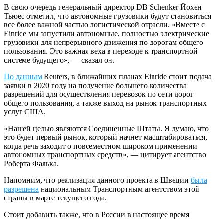
В свою очередь генеральный директор DB Schenker Йохен
Тьюес отметил, что автономные грузовики будут становиться
все более важной частью логистической отрасли. «Вместе с
Einride мы запустили автономные, полностью электрические
грузовики для непрерывного движения по дорогам общего
пользования. Это важная веха в переходе к транспортной
системе будущего», — сказал он.
По данным
Reuters, в ближайших планах Einride стоит подача
заявки в 2020 году на получение большего количества
разрешений для осуществления перевозок по сети дорог
общего пользования, а также выход на рынок транспортных
услуг США.
«Нашей целью являются Соединенные Штаты. Я думаю, что
это будет первый рынок, который начнет масштабироваться,
когда речь заходит о повсеместном широком применении
автономных транспортных средств», — цитирует агентство
Роберта Фалька.
Напомним, что реализация данного проекта в Швеции
была
разрешена
национальным Транспортным агентством этой
страны в марте текущего года.
Стоит добавить также, что в России в настоящее время