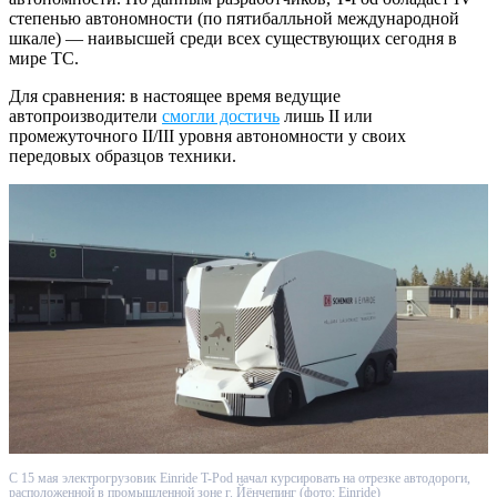
степенью автономности (по пятибалльной международной
шкале) — наивысшей среди всех существующих сегодня в
мире ТС.
Для сравнения: в настоящее время ведущие
автопроизводители
смогли достичь
лишь II или
промежуточного II/III уровня автономности у своих
передовых образцов техники.
C 15 мая электрогрузовик Einride T-Pod начал курсировать на отрезке автодороги,
расположенной в промышленной зоне г. Йёнчепинг (фото: Einride)