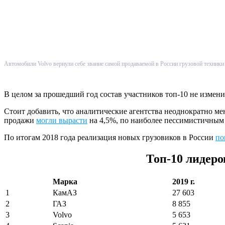
Автомобили Volvo вернули себе звание самой продаваемой в России грузовой техники
В целом за прошедший год состав участников топ-10 не измени
Стоит добавить, что аналитические агентства неоднократно м
продажи
могли вырасти
на 4,5%, по наиболее пессимистичны
По итогам 2018 года реализация новых грузовиков в России
по
Топ-10 лидеро
Марка
2019 г.
1
КамАЗ
27 603
2
ГАЗ
8 855
3
Volvo
5 653