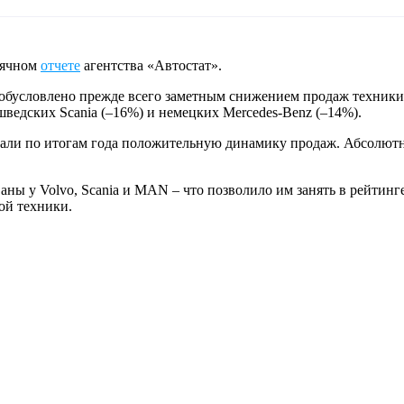
сячном
отчете
агентства «Автостат».
обусловлено прежде всего заметным снижением продаж техники з
 шведских Scania (–16%) и немецких Mercedes-Benz (–14%).
азали по итогам года положительную динамику продаж. Абсолют
ы у Volvo, Scania и MAN – что позволило им занять в рейтинге 
ой техники.