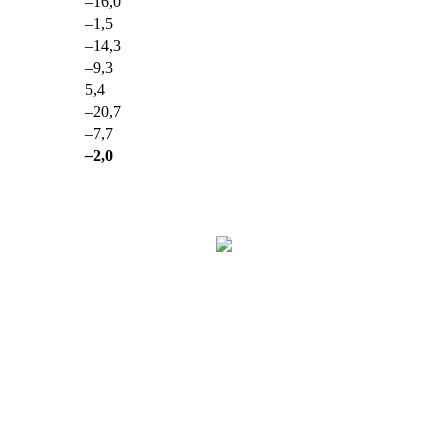
–
16,0
–
1,5
–
14,3
–
9,3
5,4
–
20,7
–
7,7
–
2,0