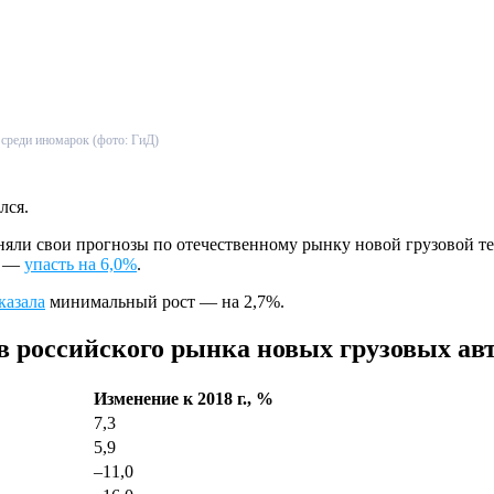
 среди иномарок (фото: ГиД)
лся.
еняли свои прогнозы по отечественному рынку новой грузовой 
м —
упасть на 6,0%
.
казала
минимальный рост — на 2,7%.
в российского рынка новых грузовых авт
Изменение к 2018 г., %
7,3
5,9
–
11,0