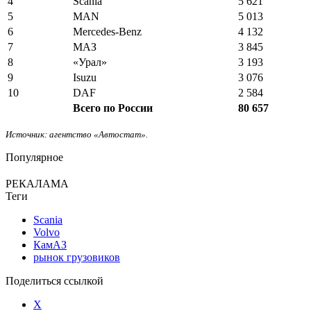
4
Scania
5 621
5
MAN
5 013
6
Mercedes-Benz
4 132
7
МАЗ
3 845
8
«Урал»
3 193
9
Isuzu
3 076
10
DAF
2 584
Всего по России
80 657
Источник: агентство «Автостат».
Популярное
РЕКАЛАМА
Теги
Scania
Volvo
КамАЗ
рынок грузовиков
Поделиться ссылкой
X