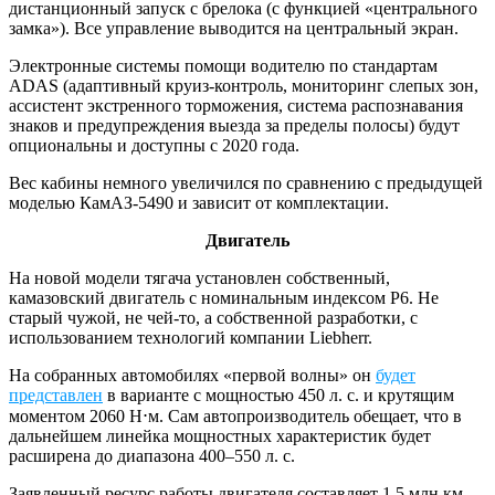
дистанционный запуск с брелока (с функцией «центрального
замка»). Все управление выводится на центральный экран.
Электронные системы помощи водителю по стандартам
ADAS (адаптивный круиз-контроль, мониторинг слепых зон,
ассистент экстренного торможения, система распознавания
знаков и предупреждения выезда за пределы полосы) будут
опциональны и доступны с 2020 года.
Вес кабины немного увеличился по сравнению с предыдущей
моделью КамАЗ-5490 и зависит от комплектации.
Двигатель
На новой модели тягача установлен собственный,
камазовский двигатель с номинальным индексом Р6. Не
старый чужой, не чей-то, а собственной разработки, с
использованием технологий компании Liebherr.
На собранных автомобилях «первой волны» он
будет
представлен
в варианте с мощностью 450 л. с. и крутящим
моментом 2060 Н⋅м. Сам автопроизводитель обещает, что в
дальнейшем линейка мощностных характеристик будет
расширена до диапазона 400–550 л. с.
Заявленный ресурс работы двигателя составляет 1,5 млн км.