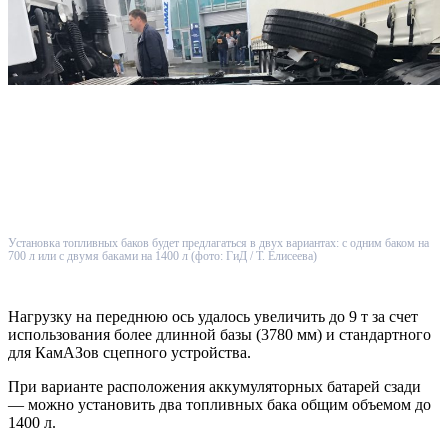
Установка топливных баков будет предлагаться в двух вариантах: с одним баком на
700 л или с двумя баками на 1400 л (фото: ГиД / Т. Елисеева)
Нагрузку на переднюю ось удалось увеличить до 9 т за счет
использования более длинной базы (3780 мм) и стандартного
для КамАЗов сцепного устройства.
При варианте расположения аккумуляторных батарей сзади
— можно установить два топливных бака общим объемом до
1400 л.