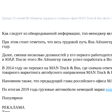
Прежде 52-летний Ян Айхингер трудился в головном офисе MAN Truck & Bus (фото
Как следует из обнародованной информации, топ-менеджер яв
При этом стоит отметить, что весь трудовой путь Яна Айхинге
году.
Далее, сменив несколько должностей у его первого работодател
и ЮАР. После этого Ян Айхингер также успел поработать в Ве
В 2014 году он перешел на MAN Truck & Bus, где сначала отве
товарного маркетинга автобусного направления MAN Truck & 
Напомним также, что предыдущий глава российского офиса 
По итогам 2019 года грузовые автомобили немецкой марки
во
Популярное
РЕКАЛАМА
Теги