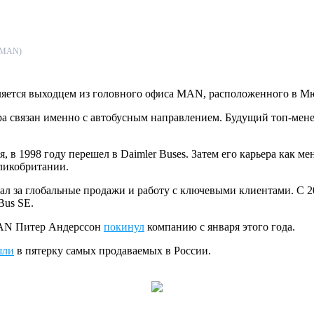
: MAN)
ляется выходцем из головного офиса MAN, расположенного в Мю
ра связан именно с автобусным направлением. Будущий топ-мене
я, в 1998 году перешел в Daimler Buses. Затем его карьера как
ликобритании.
чал за глобальные продажи и работу с ключевыми клиентами. С 
Bus SE.
MAN Питер Андерссон
покинул
компанию с января этого года.
шли
в пятерку самых продаваемых в России.