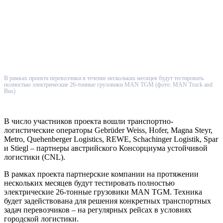
В рамках проекта перевозчики в течение нескольких месяцев будут тестировать
полностью электрические 26-тонные грузовики MAN TGM (фото: MAN Truck and
Bus)
В число участников проекта вошли транспортно-
логистические операторы Gebrüder Weiss, Hofer, Magna Steyr,
Metro, Quehenberger Logistics, REWE, Schachinger Logistik, Spar
и Stiegl – партнеры австрийского Консорциума устойчивой
логистики (CNL).
В рамках проекта партнерские компании на протяжении
нескольких месяцев будут тестировать полностью
электрические 26-тонные грузовики MAN TGM. Техника
будет задействована для решения конкретных транспортных
задач перевозчиков – на регулярных рейсах в условиях
городской логистики.