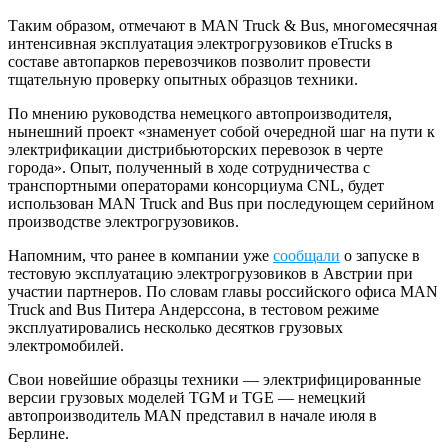
Таким образом, отмечают в MAN Truck & Bus, многомесячная
интенсивная эксплуатация электрогрузовиков eTrucks в
составе автопарков перевозчиков позволит провести
тщательную проверку опытных образцов техники.
По мнению руководства немецкого автопроизводителя,
нынешний проект «знаменует собой очередной шаг на пути к
электрификации дистрибьюторских перевозок в черте
города». Опыт, полученный в ходе сотрудничества с
транспортными операторами консорциума CNL, будет
использован MAN Truck and Bus при последующем серийном
производстве электрогрузовиков.
Напомним, что ранее в компании уже
сообщали
о запуске в
тестовую эксплуатацию электрогрузовиков в Австрии при
участии партнеров. По словам главы российского офиса MAN
Truck and Bus Питера Андерссона, в тестовом режиме
эксплуатировались несколько десятков грузовых
электромобилей.
Свои новейшие образцы техники — электрифицированные
версии грузовых моделей TGM и TGE — немецкий
автопроизводитель MAN представил в начале июля в
Берлине.