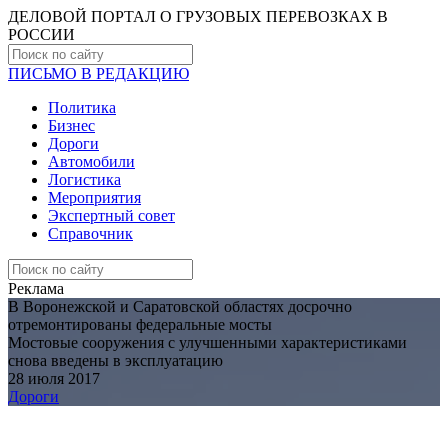
ДЕЛОВОЙ ПОРТАЛ О ГРУЗОВЫХ ПЕРЕВОЗКАХ В
РОCСИИ
ПИСЬМО В РЕДАКЦИЮ
Политика
Бизнес
Дороги
Автомобили
Логистика
Мероприятия
Экспертный совет
Справочник
Реклама
В Воронежской и Саратовской областях досрочно
отремонтированы федеральные мосты
Мостовые сооружения с улучшенными характеристиками
снова введены в эксплуатацию
28 июля 2017
Дороги