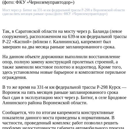
Мост через р. Битюг на 331-м км федеральной трассы Р-298 в Воронежской области
сдан на пять месяцев раньше срока (фото: ФКУ «Черноземуправтодор»)
Так, в Саратовской области на мосту через р. Баланда (левое
сооружение), расположенном на 639-м км федеральной трассы
Р-22 «Каспий» (вблизи г. Калининска), капремонт был
завершен на два месяца раньше запланированного срока.
На данном объекте дорожники выполнили восстановление
опор, полную замену конструкций пролетных строений, а
также заменили мостовое полотно и водоотвод. Кроме того,
здесь установлены новые барьерное и композитное перильное
ограждения.
В то же время на 331-м км федеральной трассы Р-298 Курск —
Воронеж на пять месяцев раньше запланированного срока
был сдан в эксплуатацию мост через р. Битюг, в селе Бродовое
Аннинского района Воронежской области.
Сообщается, что по итогам капремонта конструктивные
показатели данного моста приведены к нормативным. В
частности, проведенный комплекс работ позволил решить
проблему недостаточности габарита автомобильного проезда.