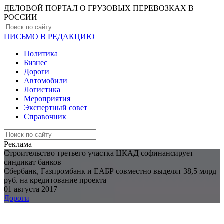
ДЕЛОВОЙ ПОРТАЛ О ГРУЗОВЫХ ПЕРЕВОЗКАХ В
РОCСИИ
ПИСЬМО В РЕДАКЦИЮ
Политика
Бизнес
Дороги
Автомобили
Логистика
Мероприятия
Экспертный совет
Справочник
Реклама
Строительство третьего участка ЦКАД софинансирует
синдикат банков
Сбербанк, Газпромбанк и ЕАБР совместно выделят 38,5 млрд
руб. на кредитование проекта
01 августа 2017
Дороги