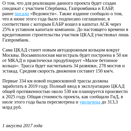
О том, что для реализации данного проекта будет создан
синдикат с участием Сбербанка, Газпромбанка и ЕАБР,
ранее
писали
«Ведомости». Также издание сообщало о том,
что в июне этого года было подписано соглашение, в
соответствии с которым ЕАБР вошел в капитал АСК через
25% в уставном капитале компании. До настоящего времени в
кредитовании строительства участков ЦКАД участвовал лишь
Газпромбанк.
Сама ЦКАД станет новым автодорожным кольцом вокруг
Москвы. Восьмиполосная магистраль будет построена в 50 км
от МКАД и практически продублирует «Малое бетонное
кольцо». Трасса будет насчитывать 34 развязки, 278 мостов и
эстакад. Средняя скорость движения составит 150 км/ч.
Первые 334 км новой подмосковной трассы должны
заработать в 2019 году. Полный ввод в эксплуатацию ЦКАД
общей протяженностью около 530 км планируется произвести
к 2025 году. Общая стоимость проекта, как сообщали ГиД, в
июле этого года была пересмотрена и
увеличена
до 313,3
млрд руб.
1 августа 2017 года