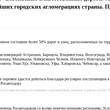
нейших городских агломерациях страны.
ное состояние более 50% дорог и улиц, расположенных на терр
гломераций Астрахани, Барнаула, Владивостока, Волгограда, Во
Липецка, Махачкалы, Набережных Челнов, Нижнего Новгорода, Н
Тюмени, Улан-Удэ, Ульяновска, Уфы, Хабаровска, Чебоксар, а так
ься благодаря регулярно поступающим в дорожный фонд средствам от работы системы «
ключены Росавтодором со всеми перечисленными регионами. Ус