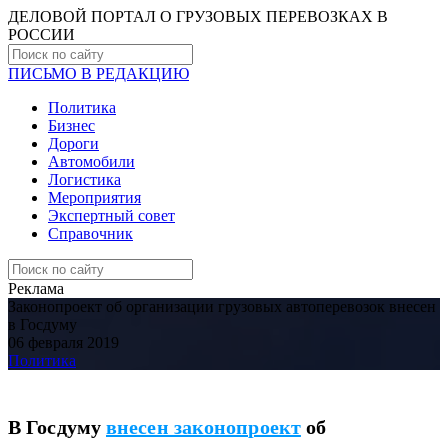
ДЕЛОВОЙ ПОРТАЛ О ГРУЗОВЫХ ПЕРЕВОЗКАХ В
РОCСИИ
ПИСЬМО В РЕДАКЦИЮ
Политика
Бизнес
Дороги
Автомобили
Логистика
Мероприятия
Экспертный совет
Справочник
Реклама
Законопроект об организации грузовых автоперевозок внесен
в Госдуму
06 февраля 2019
Политика
В Госдуму
внесен законопроект
об