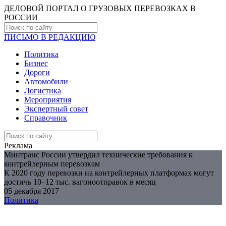
ДЕЛОВОЙ ПОРТАЛ О ГРУЗОВЫХ ПЕРЕВОЗКАХ В
РОCСИИ
ПИСЬМО В РЕДАКЦИЮ
Политика
Бизнес
Дороги
Автомобили
Логистика
Мероприятия
Экспертный совет
Справочник
Реклама
Минтранс России утвердил технические требования к
контрейлерным перевозкам
К 2020 году перевозки на контрейлерных платформах могут
достичь 10–12 тыс. вагоноотправок в месяц
05 декабря 2017
Политика