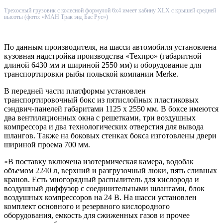
Трехосный грузовик с колесной формулой 6х4 имеет кабину XLX с крышей средней
высоты (фото: «МАН Трак энд Бас Рус»)
По данным производителя, на шасси автомобиля установлена
кузовная надстройка производства «Техпро» (габаритной
длиной 6430 мм и шириной 2550 мм) и оборудование для
транспортировки рыбы польской компании Merke.
В передней части платформы установлен
транспортировочный бокс из пятислойных пластиковых
сэндвич-панелей габаритами 1125 х 2550 мм. В боксе имеются
два вентиляционных окна с решетками, три воздушных
компрессора и два технологических отверстия для вывода
шлангов. Также на боковых стенках бокса изготовлены двери
шириной проема 700 мм.
«В поставку включена изотермическая камера, водобак
объемом 2240 л, верхний и разгрузочный люки, пять сливных
кранов. Есть многорядный распылитель для кислорода и
воздушный диффузор с соединительными шлангами, блок
воздушных компрессоров на 24 В. На шасси установлен
комплект основного и резервного кислородного
оборудования, емкость для сжиженных газов и прочее