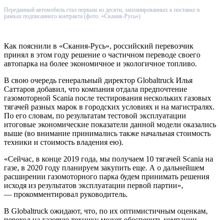
Переданный автомобиль стал первым из десяти, запланированных к поставке в
рамках подписанного контракта (фото: «Скания-Русь»)
Как пояснили в «Скания-Русь», российский перевозчик
принял в этом году решение о частичном переводе своего
автопарка на более экономичное и экологичное топливо.
В свою очередь генеральный директор Globaltruck Илья
Саттаров добавил, что компания отдала предпочтение
газомоторной Scania после тестирования нескольких газовых
тягачей разных марок в городских условиях и на магистралях.
По его словам, по результатам тестовой эксплуатации
итоговые экономические показатели данной модели оказались
выше (во внимание принимались также начальная стоимость
техники и стоимость владения ею).
«Сейчас, в конце 2019 года, мы получаем 10 тягачей Scania на
газе, в 2020 году планируем закупить еще. А о дальнейшем
расширении газомоторного парка будем принимать решения
исходя из результатов эксплуатации первой партии»,
— прокомментировал руководитель.
В Globaltruck ожидают, что, по их оптимистичным оценкам,
переход на газовую технику может обеспечить компании