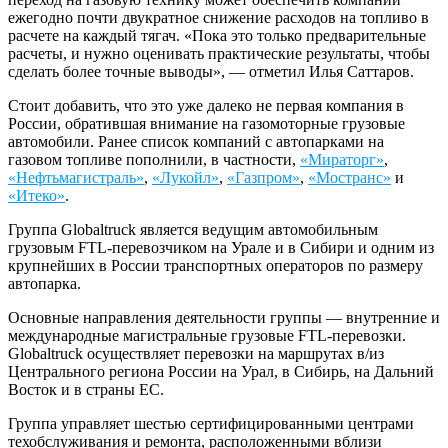
ежегодно почти двукратное снижение расходов на топливо в
расчете на каждый тягач. «Пока это только предварительные
расчеты, и нужно оценивать практические результаты, чтобы
сделать более точные выводы», — отметил Илья Саттаров.
Стоит добавить, что это уже далеко не первая компания в
России, обратившая внимание на газомоторные грузовые
автомобили. Ранее список компаний с автопарками на
газовом топливе пополнили, в частности,
«Мираторг»
,
«Нефтьмагистраль»
,
«Лукойл»
,
«Газпром»
,
«Мостранс»
и
«Итеко»
.
Группа Globaltruck является ведущим автомобильным
грузовым FTL-перевозчиком на Урале и в Сибири и одним из
крупнейших в России транспортных операторов по размеру
автопарка.
Основные направления деятельности группы — внутренние и
международные магистральные грузовые FTL-перевозки.
Globaltruck осуществляет перевозки на маршрутах в/из
Центрального региона России на Урал, в Сибирь, на Дальний
Восток и в страны ЕС.
Группа управляет шестью сертифицированными центрами
техобслуживания и ремонта, расположенными вблизи