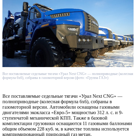
Все поставляемые седельные тягачи «Урал Next CNG» — полноприводные (колесная
формула 6х6), собраны в газомоторной версии (фото: «Группа ГАЗ»)
Все поставляемые седельные тягачи «Урал Next CNG» —
полноприводные (колесная формула 6х6), собраны в
газомоторной версии. Автомобили оснащены газовыми
двигателями экокласса «Евро-5» мощностью 312 л. с. и 9-
ступенчатой механической КПП. Также в базовой
комплектации грузовики оснащаются 11 газовыми баллонами
общим объемом 228 куб. м, в качестве топлива используется
компримированный природный газ метан.