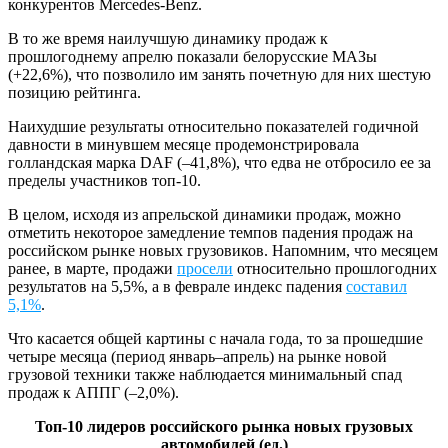
конкурентов Mercedes-Benz.
В то же время наилучшую динамику продаж к
прошлогоднему апрелю показали белорусские МАЗы
(+22,6%), что позволило им занять почетную для них шестую
позицию рейтинга.
Наихудшие результаты относительно показателей годичной
давности в минувшем месяце продемонстрировала
голландская марка DAF (–41,8%), что едва не отбросило ее за
пределы участников топ-10.
В целом, исходя из апрельской динамики продаж, можно
отметить некоторое замедление темпов падения продаж на
российском рынке новых грузовиков. Напомним, что месяцем
ранее, в марте, продажи
просели
относительно прошлогодних
результатов на 5,5%, а в феврале индекс падения
составил
5,1%
.
Что касается общей картины с начала года, то за прошедшие
четыре месяца (период январь–апрель) на рынке новой
грузовой техники также наблюдается минимальный спад
продаж к АППГ (–2,0%).
Топ-10 лидеров российского рынка новых грузовых
автомобилей (ед.)