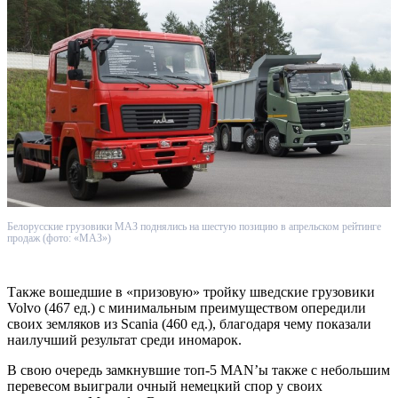
Белорусские грузовики МАЗ поднялись на шестую позицию в апрельском рейтинге
продаж (фото: «МАЗ»)
Также вошедшие в «призовую» тройку шведские грузовики
Volvo (467 ед.) с минимальным преимуществом опередили
своих земляков из Scania (460 ед.), благодаря чему показали
наилучший результат среди иномарок.
В свою очередь замкнувшие топ-5 MAN’ы также с небольшим
перевесом выиграли очный немецкий спор у своих