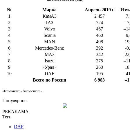
№
Марка
Апрель 2019 г.
Изм.
1
КамАЗ
2 457
7,
2
ГАЗ
724
–7
3
Volvo
467
–14
4
Scania
460
9,
5
MAN
408
19
6
Mercedes-Benz
392
-0
7
МАЗ
342
22
8
Isuzu
275
–11
9
«Урал»
260
18
10
DAF
195
–41
Всего по России
6 983
–1
Источник: «Автостат».
Популярное
РЕКАЛАМА
Теги
DAF