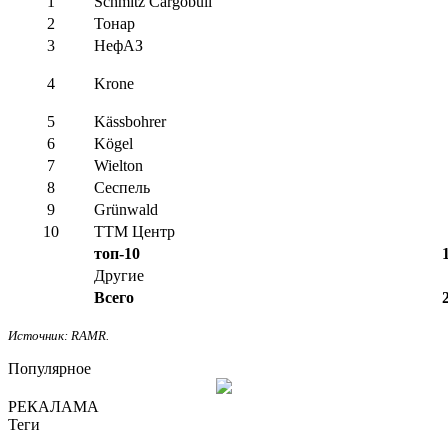
1
Schmitz Cargobull
2
Тонар
3
НефАЗ
4
Krone
5
Kässbohrer
6
Kögel
7
Wielton
8
Сеспель
9
Grünwald
10
ТТМ Центр
топ-10
Другие
Всего
Источник: RAMR.
Популярное
РЕКАЛАМА
Теги