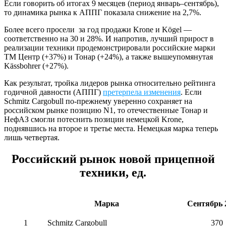
Если говорить об итогах 9 месяцев (период январь–сентябрь),
то динамика рынка к АППГ показала снижение на 2,7%.
Более всего просели за год продажи Krone и Kögel —
соответственно на 30 и 28%. И напротив, лучший прирост в
реализации техники продемонстрировали российские марки
ТМ Центр (+37%) и Тонар (+24%), а также вышеупомянутая
Kässbohrer (+27%).
Как результат, тройка лидеров рынка относительно рейтинга
годичной давности (АППГ)
претерпела изменения
. Если
Schmitz Cargobull по-прежнему уверенно сохраняет на
российском рынке позицию N1, то отечественные Тонар и
НефАЗ смогли потеснить позиции немецкой Krone,
поднявшись на второе и третье места. Немецкая марка теперь
лишь четвертая.
Российский рынок новой прицепной
техники, ед.
Марка
Сентябрь 2
1
Schmitz Cargobull
370