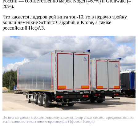
России — соответственно марок Kögel (–67%) и Grünwald (–
20%).
Что касается лидеров рейтинга топ-10, то в первую тройку
вошли немецкие Schmitz Cargobull и Krone, а также
российский НефАЗ.
По итогам девяти месяцев года полуприцепы Тонар стали самыми продаваемыми из
всей техники отечественного производства (фото: «Тонар»)