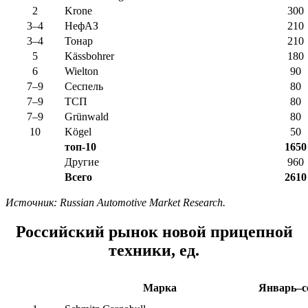
2
Krone
300
3–4
НефАЗ
210
3–4
Тонар
210
5
Kässbohrer
180
6
Wielton
90
7–9
Сеспель
80
7–9
ТСП
80
7–9
Grünwald
80
10
Kögel
50
топ-10
1650
Другие
960
Всего
2610
Источник:
Russian
Automotive
Market
Research.
Российский рынок новой прицепной
техники, ед.
Марка
Январь–се