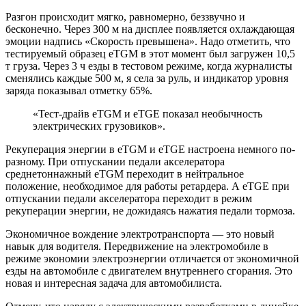
Разгон происходит мягко, равномерно, беззвучно и
бесконечно. Через 300 м на дисплее появляется охлаждающая
эмоции надпись «Скорость превышена». Надо отметить, что
тестируемый образец eTGM в этот момент был загружен 10,5
т груза. Через 3 ч езды в тестовом режиме, когда журналисты
сменялись каждые 500 м, я села за руль, и индикатор уровня
заряда показывал отметку 65%.
«Тест-драйв eTGM и eTGE показал необычность
электрических грузовиков».
Рекуперация энергии в eTGM и eTGE настроена немного по-
разному. При отпускании педали акселератора
среднетоннажный eTGM переходит в нейтральное
положение, необходимое для работы ретардера. А eTGE при
отпускании педали акселератора переходит в режим
рекуперации энергии, не дожидаясь нажатия педали тормоза.
Экономичное вождение электротранспорта — это новый
навык для водителя. Передвижение на электромобиле в
режиме экономии электроэнергии отличается от экономичной
езды на автомобиле с двигателем внутреннего сгорания. Это
новая и интересная задача для автомобилиста.