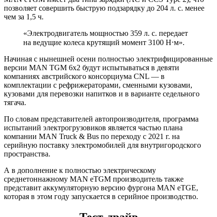
позволяет совершить быструю подзарядку до 204 л. с. менее
чем за 1,5 ч.
«Электродвигатель мощностью 359 л. с. передает
на ведущие колеса крутящий момент 3100 Н⋅м».
Начиная с нынешней осени полностью электрифицированные
версии MAN TGM 6х2 будут испытываться в девяти
компаниях австрийского консорциума CNL — в
комплектации с рефрижераторами, сменными кузовами,
кузовами для перевозки напитков и в варианте седельного
тягача.
По словам представителей автопроизводителя, программа
испытаний электрогрузовиков является частью плана
компании MAN Truck & Bus по переходу с 2021 г. на
серийную поставку электромобилей для внутригородского
пространства.
А в дополнение к полностью электрическому
среднетоннажному MAN eTGM производитель также
представит аккумуляторную версию фургона MAN eTGE,
которая в этом году запускается в серийное производство.