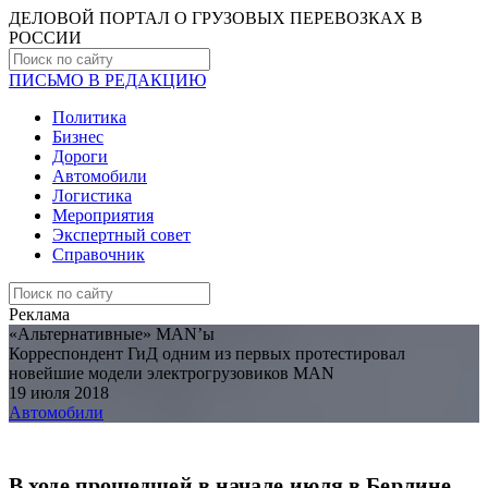
ДЕЛОВОЙ ПОРТАЛ О ГРУЗОВЫХ ПЕРЕВОЗКАХ В
РОCСИИ
ПИСЬМО В РЕДАКЦИЮ
Политика
Бизнес
Дороги
Автомобили
Логистика
Мероприятия
Экспертный совет
Справочник
Реклама
«Альтернативные» MAN’ы
Корреспондент ГиД одним из первых протестировал
новейшие модели электрогрузовиков MAN
19 июля 2018
Автомобили
В ходе прошедшей в начале июля в Берлине