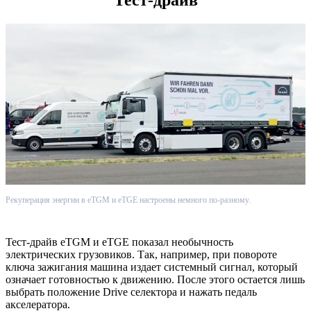
Тест-драйв
Рекуперация энергии в eTGM и eTGE настроены немного по-разному.
Тест-драйв eTGM и eTGE показал необычность
электрических грузовиков. Так, например, при повороте
ключа зажигания машина издает системный сигнал, который
означает готовностью к движению. После этого остается лишь
выбрать положение Drive селектора и нажать педаль
акселератора.