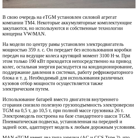
В свою очередь на еTGM установлен силовой агрегат
компании TM4. Некоторые аккумуляторные комплектующие
закупаются, но используются и собственные технологии
концерна VW/MAN.
На модели по центру рамы установлен электродвигатель
мощностью 359 л. с. Он передает без использования коробки
передач на ведущие колеса крутящий момент 3100 Н⋅м. При
этом только 190 кВт приходится непосредственно на привод
колес, остальная энергия расходуется на кондиционирование,
поддержание давления в системах, работу рефрижераторного
блока и т. д. Необходимый для использования различных
кузовов отбор мощности осуществляется также
электрическим путем.
Использование батарей вместо двигателя внутреннего
сгорания снизило полезную грузоподъемность электроверсии
TGM на 0,5 т, до 10,5 т, при полной массе грузовика 26 т.
Электромодель построена на базе стандартного шасси TGM.
Пневматическая подвеска, установленная на передней и
задней осях, адаптирует модель к любым дорожным условиям.
MAN eTGM имеет два типа зарядки (AC и CCS Type 2), что