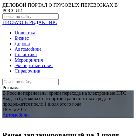
ДЕЛОВОЙ ПОРТАЛ О ГРУЗОВЫХ ПЕРЕВОЗКАХ В
РОCСИИ
ПИСЬМО В РЕДАКЦИЮ
Политика
Бизнес
Дороги
Автомобили
Логистика
Мероприятия
Экспертный совет
Справочник
Реклама
В России перенесены сроки перехода на электронные ПТС
Выдача бумажных паспортов транспортных средств
продолжится после 1 июля этого года.
18 мая 2017
Автомобили
Ранее запланированный на 1 июля