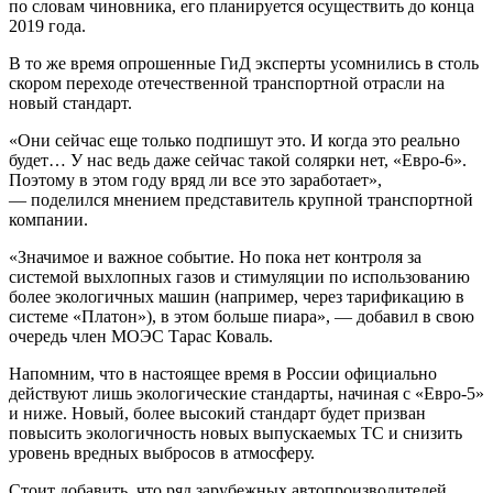
по словам чиновника, его планируется осуществить до конца
2019 года.
В то же время опрошенные ГиД эксперты усомнились в столь
скором переходе отечественной транспортной отрасли на
новый стандарт.
«Они сейчас еще только подпишут это. И когда это реально
будет… У нас ведь даже сейчас такой солярки нет, «Евро-6».
Поэтому в этом году вряд ли все это заработает»,
— поделился мнением представитель крупной транспортной
компании.
«Значимое и важное событие. Но пока нет контроля за
системой выхлопных газов и стимуляции по использованию
более экологичных машин (например, через тарификацию в
системе «Платон»), в этом больше пиара», — добавил в свою
очередь член МОЭС Тарас Коваль.
Напомним, что в настоящее время в России официально
действуют лишь экологические стандарты, начиная с «Евро-5»
и ниже. Новый, более высокий стандарт будет призван
повысить экологичность новых выпускаемых ТС и снизить
уровень вредных выбросов в атмосферу.
Стоит добавить, что ряд зарубежных автопроизводителей