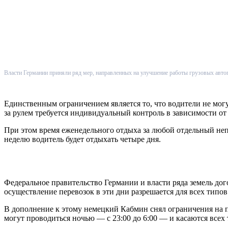
Власти Германии приняли ряд мер, направленных на улучшение работы грузовых автоп
Единственным ограничением является то, что водители не могу
за рулем требуется индивидуальный контроль в зависимости от
При этом время еженедельного отдыха за любой отдельный не
неделю водитель будет отдыхать четыре дня.
Федеральное правительство Германии и власти ряда земель дог
осуществление перевозок в эти дни разрешается для всех типо
В дополнение к этому немецкий Кабмин снял ограничения на п
могут проводиться ночью — с 23:00 до 6:00 — и касаются всех 