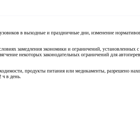
зовиков в выходные и праздничные дни, изменение нормативов 
условиях замедления экономики и ограничений, установленных 
гчение некоторых законодательных ограничений для автоперево
одимости, продукты питания или медикаменты, разрешено находи
 ч в день.