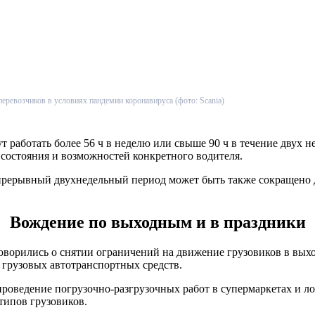
еревозчиков в условиях пандемии коронавируса (фото: Scania)
т работать более 56 ч в неделю или свыше 90 ч в течение двух
 состояния и возможностей конкретного водителя.
прерывный двухнедельный период может быть также сокращено д
Вождение по выходным и в праздники
оворились о снятии ограничений на движение грузовиков в выхо
в грузовых автотранспортных средств.
роведение погрузочно-разгрузочных работ в супермаркетах и ло
типов грузовиков.