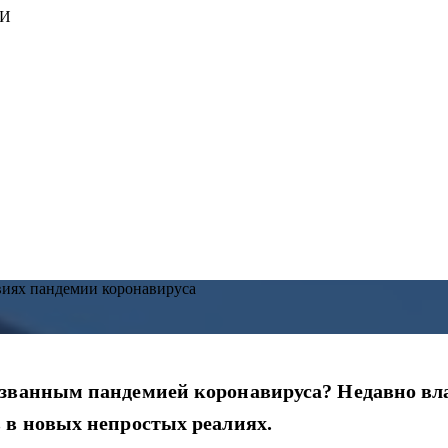
ИИ
виях пандемии коронавируса
ызванным пандемией коронавируса? Недавно вла
 в новых непростых реалиях.