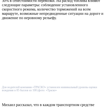
30% в себестоимости перевозки. На расход топлива влияют
следующие параметры: соблюдение установленного
скоростного режима, количество торможений на всем
маршруте, возможные непредвиденные ситуации на дороге и
движение по неровному рельефу.
Для водителей компании «ТРАСКО» установлен минимальный уровень оценки
вождения в 85 баллов из 100 (фото: «Траско»
Михаил рассказал, что в каждом транспортном средстве