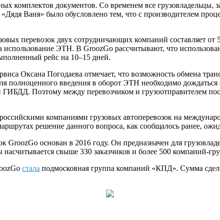
ных комплектов документов. Со временем все грузовладельцы, з
«Дядя Ваня» было обусловлено тем, что с производителем проц
узовых перевозок двух сотрудничающих компаний составляет от 
а использование ЭТН. В GroozGo рассчитывают, что использов
выполненный рейс на 10–15 дней.
сервиса Оксана Погодаева отмечает, что возможность обмена тра
Для полноценного введения в оборот ЭТН необходимо дождаться
и ГИБДД. Поэтому между перевозчиком и грузоотправителем по
 российскими компаниями грузовых автоперевозок на междуна
аршрутах решение данного вопроса, как сообщалось ранее, ожид
к GroozGo основан в 2016 году. Он предназначен для грузовлад
мы насчитывается свыше 330 заказчиков и более 500 компаний-гру
roozGo
стала
подмосковная группа компаний «КПД». Сумма сделк