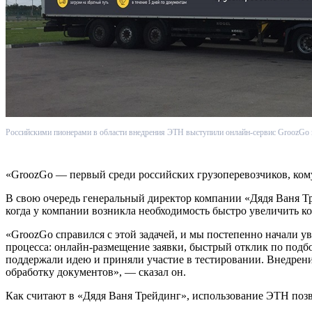
Российскими пионерами в области внедрения ЭТН выступили онлайн-сервис GroozGo 
«GroozGo — первый среди российских грузоперевозчиков, ком
В свою очередь генеральный директор компании «Дядя Ваня Тр
когда у компании возникла необходимость быстро увеличить к
«GroozGo справился с этой задачей, и мы постепенно начали ув
процесса: онлайн-размещение заявки, быстрый отклик по подб
поддержали идею и приняли участие в тестировании. Внедрен
обработку документов», — сказал он.
Как считают в «Дядя Ваня Трейдинг», использование ЭТН поз