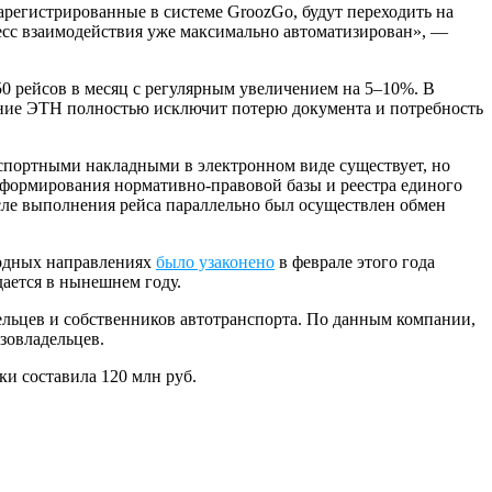
арегистрированные в системе GroozGo, будут переходить на
есс взаимодействия уже максимально автоматизирован», —
50 рейсов в месяц с регулярным увеличением на 5–10%. В
ание ЭТН полностью исключит потерю документа и потребность
нспортными накладными в электронном виде существует, но
 формирования нормативно-правовой базы и реестра единого
сле выполнения рейса параллельно был осуществлен обмен
родных направлениях
было узаконено
в феврале этого года
ается в нынешнем году.
ельцев и собственников автотранспорта. По данным компании,
зовладельцев.
и составила 120 млн руб.