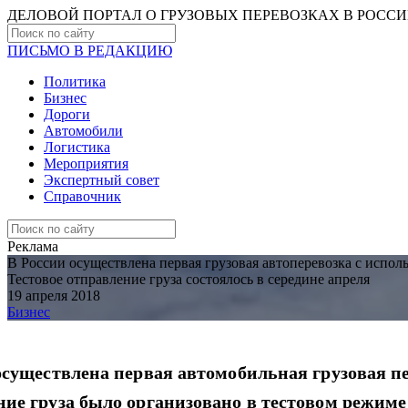
ДЕЛОВОЙ ПОРТАЛ О ГРУЗОВЫХ ПЕРЕВОЗКАХ В РОCС
ПИСЬМО В РЕДАКЦИЮ
Политика
Бизнес
Дороги
Автомобили
Логистика
Мероприятия
Экспертный совет
Справочник
Реклама
В России осуществлена первая грузовая автоперевозка с испо
Тестовое отправление груза состоялось в середине апреля
19 апреля 2018
Бизнес
осуществлена первая автомобильная грузовая п
ие груза было организовано в тестовом режим