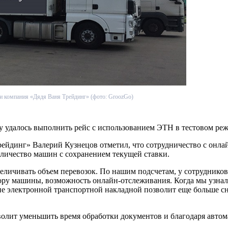
и компания «Дядя Ваня Трейдинг» (фото: GroozGo)
у удалось выполнить рейс с использованием ЭТН в тестовом ре
ейдинг» Валерий Кузнецов отметил, что сотрудничество с онлай
оличество машин с сохранением текущей ставки.
еличивать объем перевозок. По нашим подсчетам, у сотрудников 
ору машины, возможность онлайн-отслеживания. Когда мы узнал
ие электронной транспортной накладной позволит еще больше с
волит уменьшить время обработки документов и благодаря авт