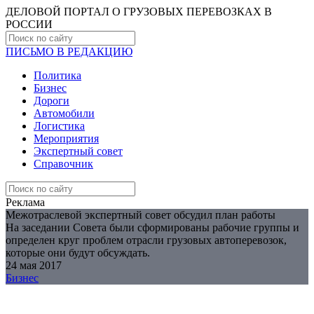
ДЕЛОВОЙ ПОРТАЛ О ГРУЗОВЫХ ПЕРЕВОЗКАХ В
РОCСИИ
ПИСЬМО В РЕДАКЦИЮ
Политика
Бизнес
Дороги
Автомобили
Логистика
Мероприятия
Экспертный совет
Справочник
Реклама
Межотраслевой экспертный совет обсудил план работы
На заседании Совета были сформированы рабочие группы и
определен круг проблем отрасли грузовых автоперевозок,
которые они будут обсуждать.
24 мая 2017
Бизнес