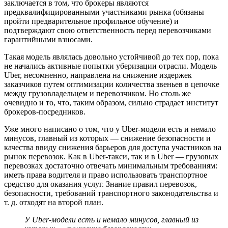
заключается в том, что брокеры являются
предквалифицированными участниками рынка (обязаны
пройти предварительное профильное обучение) и
подтверждают свою ответственность перед перевозчиками
гарантийными взносами.
Такая модель являлась довольно устойчивой до тех пор, пока
не начались активные попытки уберизации отрасли. Модель
Uber, несомненно, направлена на снижение издержек
заказчиков путем оптимизации количества звеньев в цепочке
между грузовладельцем и перевозчиком. Но столь же
очевидно и то, что, таким образом, сильно страдает институт
брокеров-посредников.
Уже много написано о том, что у Uber-модели есть и немало
минусов, главный из которых — снижение безопасности и
качества ввиду снижения барьеров для доступа участников на
рынок перевозок. Как в Uber-такси, так и в Uber — грузовых
перевозках достаточно отвечать минимальным требованиям:
иметь права водителя и право использовать транспортное
средство для оказания услуг. Знание правил перевозок,
безопасности, требований транспортного законодательства и
т. д. отходят на второй план.
У Uber-модели есть и немало минусов, главный из