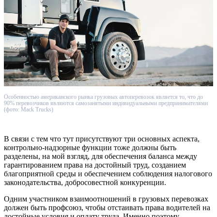
Особенностью американского рынка грузовых автоперевозок является то, что до
90% перевозчиков являются самозанятыми индивидуальными предпринимателями
(фото: Mack Trucks)
В связи с тем что тут присутствуют три основных аспекта,
контрольно-надзорные функции тоже должны быть
разделены, на мой взгляд, для обеспечения баланса между
гарантированием права на достойный труд, созданием
благоприятной среды и обеспечением соблюдения налогового
законодательства, добросовестной конкуренции.
Одним участником взаимоотношений в грузовых перевозках
должен быть профсоюз, чтобы отстаивать права водителей на
достойные условия и оплату труда. Именно поэтому