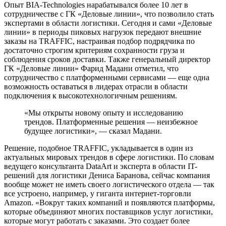
Опыт BIA-Technologies нарабатывался более 10 лет в
сотрудничестве с ГК «Деловые линии», что позволило стать
экспертами в области логистики. Сегодня и сами «Деловые
линии» в периоды пиковых нагрузок передают внешние
заказы на TRAFFIC, настраивая подбор подрядчика по
достаточно строгим критериям сохранности груза и
соблюдения сроков доставки. Также генеральный директор
ГК «Деловые линии» Фарид Мадани отметил, что
сотрудничество с платформенными сервисами — еще одна
возможность оставаться в лидерах отрасли в области
подключения к высокотехнологичным решениям.
«Мы открыты новому опыту и исследованию
трендов. Платформенные решения — неизбежное
будущее логистики», — сказал Мадани.
Решение, подобное TRAFFIC, укладывается в один из
актуальных мировых трендов в сфере логистики. По словам
ведущего консультанта DataArt и эксперта в области IT-
решений для логистики Дениса Баранова, сейчас компания
вообще может не иметь своего логистического отдела — так
все устроено, например, у гиганта интернет-торговли
Amazon. «Вокруг таких компаний и появляются платформы,
которые объединяют многих поставщиков услуг логистики,
которые могут работать с заказами. Это создает более