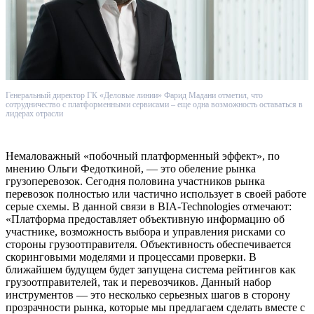
Генеральный директор ГК «Деловые линии» Фарид Мадани отметил, что
сотрудничество с платформенными сервисами – еще одна возможность оставаться в
лидерах отрасли
Немаловажный «побочный платформенный эффект», по
мнению Ольги Федоткиной, — это обеление рынка
грузоперевозок. Сегодня половина участников рынка
перевозок полностью или частично использует в своей работе
серые схемы. В данной связи в BIA-Technologies отмечают:
«Платформа предоставляет объективную информацию об
участнике, возможность выбора и управления рисками со
стороны грузоотправителя. Объективность обеспечивается
скоринговыми моделями и процессами проверки. В
ближайшем будущем будет запущена система рейтингов как
грузоотправителей, так и перевозчиков. Данный набор
инструментов — это несколько серьезных шагов в сторону
прозрачности рынка, которые мы предлагаем сделать вместе с