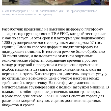
С мая к платформе TRAFFIC подключилось уже 1200 грузоперевозчиков с
совокупным автопарком 57 тыс. единиц
Разработчик представил на выставке цифровую платформу
— агрегатор грузоперевозок TRAFFIC, который тестировали
с мая по август. За этот срок к платформе уже подключилось
1200 грузоперевозчиков с совокупным автопарком 57 тыс.
единиц. Сами по себе эти цифры выводят платформу на
лидирующие позиции. В тестовом режиме было обработано
30 тысяч заявок, и пользователи отметили ощутимые
экономические эффекты: сокращение времени простоев
между разгрузкой и погрузкой и сокращение времени на
подбор машины в два раза, а также снижение нагрузки на
персонал на треть. Клиент-грузоотправитель получает услугу
по оптимально возможной цене с учетом настраиваемых
требований к перевозчику. На платформе реализованы
магистральные грузоперевозки с полной загрузкой машины. В
планах — комбинирование различных видов транспорта.
Кроме того, уже сейчас TRAFFIC имеет систему торгов для
различных моделей закупок с целью достижения целевых
бюджетов и сроков.