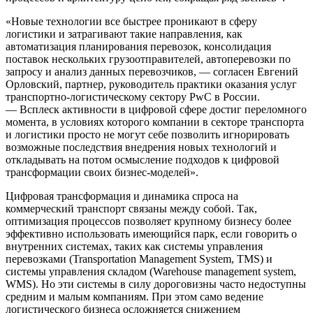
«Новые технологии все быстрее проникают в сферу
логистики и затрагивают такие направления, как
автоматизация планирования перевозок, консолидация
поставок нескольких грузоотправителей, автоперевозки по
запросу и анализ данных перевозчиков, — согласен Евгений
Орловский, партнер, руководитель практики оказания услуг
транспортно-логистическому сектору PwC в России.
— Всплеск активности в цифровой сфере достиг переломного
момента, в условиях которого компании в секторе транспорта
и логистики просто не могут себе позволить игнорировать
возможные последствия внедрения новых технологий и
откладывать на потом осмысление подходов к цифровой
трансформации своих бизнес-моделей».
Цифровая трансформация и динамика спроса на
коммерческий транспорт связаны между собой. Так,
оптимизация процессов позволяет крупному бизнесу более
эффективно использовать имеющийся парк, если говорить о
внутренних системах, таких как системы управления
перевозками (Transportation Management System, TMS) и
системы управления складом (Warehouse management system,
WMS). Но эти системы в силу дороговизны часто недоступны
средним и малым компаниям. При этом само ведение
логистического бизнеса осложняется снижением