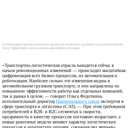
Оптимизация производственных процессов позволяет крупным грузоперевозчикам
более эффективно использовать имеющийся автопарк
«Транспортно-логистическая отрасль находится сейчас в
начале революционных изменений — происходит масштабная
цифровизация всех бизнес-процессов, их автоматизация и
роботизация. Наиболее сильно эти изменения видны в
автомобильном грузовом транспорте, и они направлены на
повышение эффективности работы как отдельных компаний,
так и рынка в целом, — говорит Ольга Федоткина,
исполнительный директор
Национального союза
экспертов в
сфере транспорта и логистики (СЭЛ). — При этом требования
потребителей в B2B- и B2C-сегментах к скорости,
прозрачности и качеству процессов постоянно возрастают, а
новые рыночные модели меняют характер логистических
процессов и архитектуру цепочек, сокращая ряд звеньев».