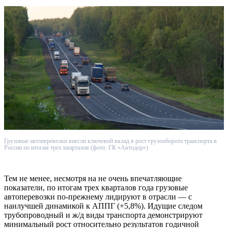
Грузовые автоперевозки внесли ключевой вклад в рост грузооборота транспорта в
России по итогам трех кварталов (фото: ГК «Автодор»)
Тем не менее, несмотря на не очень впечатляющие
показатели, по итогам трех кварталов года грузовые
автоперевозки по-прежнему лидируют в отрасли — с
наилучшей динамикой к АППГ (+5,8%). Идущие следом
трубопроводный и ж/д виды транспорта демонстрируют
минимальный рост относительно результатов годичной