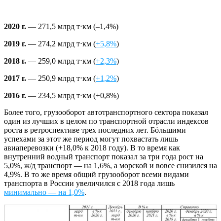
2020 г.
— 271,5 млрд т⋅км (–1,4%)
2019 г.
— 274,2 млрд т⋅км (
+5,8%
)
2018 г.
— 259,0 млрд т⋅км (
+2,3%
)
2017 г.
— 250,9 млрд т⋅км (
+1,2%
)
2016 г.
— 234,5 млрд т⋅км (+0,8%)
Более того, грузооборот автотранспортного сектора показал
один из лучших в целом по транспортной отрасли индексов
роста в ретроспективе трех последних лет. Бóльшими
успехами за этот же период могут похвастать лишь
авиаперевозки (+18,0% к 2018 году). В то время как
внутренний водный транспорт показал за три года рост на
5,0%, ж/д транспорт — на 1,6%, а морской и вовсе снизился на
4,9%. В то же время общий грузооборот всеми видами
транспорта в России увеличился с 2018 года лишь
минимально — на 1,0%
.