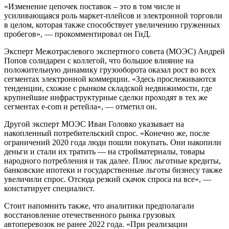
«Изменение цепочек поставок – это в том числе и
усиливающаяся роль маркет-плейсов и электронной торговли
в целом, которая также способствует увеличению груженных
пробегов», — прокомментировал он ГиД.
Эксперт Межотраслевого экспертного совета (МОЭС) Андрей
Попов солидарен с коллегой, что большое влияние на
положительную динамику грузооборота оказал рост во всех
сегментах электронной коммерции. «Здесь прослеживаются
тенденции, схожие с рынком складской недвижимости, где
крупнейшие инфраструктурные сделки проходят в тех же
сегментах e-com и ретейла», — отметил он.
Другой эксперт МОЭС Иван Головко указывает на
накопленный потребительский спрос. «Конечно же, после
ограничений 2020 года люди пошли покупать. Они накопили
деньги и стали их тратить — на стройматериалы, товары
народного потребления и так далее. Плюс льготные кредиты,
банковские ипотеки и государственные льготы бизнесу также
увеличили спрос. Отсюда резкий скачок спроса на все», —
констатирует специалист.
Стоит напомнить также, что аналитики предполагали
восстановление отечественного рынка грузовых
автоперевозок не ранее 2022 года. «При реализации