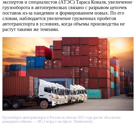
экспертов и специалистов (АТЭС) Тараса Коваля, увеличение
грузооборота в автоперевозках связано с разрывом цепочек
поставок из-за пандемии и формированием новых. По его
словам, наблюдается увеличение груженных пробегов
автотранспорта в условиях, когда объемы производства не
растут такими же темпами.
Грузооборот автотранспорта в России по итогам 2021 года достиг абсолютно
рекордного объема — 285,3 млрд т⋅км (фото: Shutterstock)