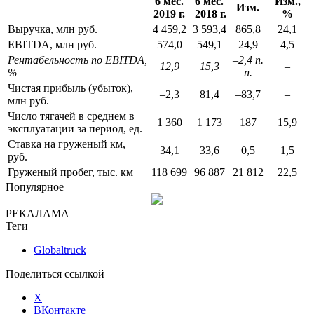
6 мес.
6 мес.
Изм.,
Изм.
2019 г.
2018 г.
%
Выручка, млн руб.
4 459,2
3 593,4
865,8
24,1
EBITDA, млн руб.
574,0
549,1
24,9
4,5
Рентабельность по EBITDA,
–2,4 п.
12,9
15,3
–
%
п.
Чистая прибыль (убыток),
–2,3
81,4
–83,7
–
млн руб.
Число тягачей в среднем в
1 360
1 173
187
15,9
эксплуатации за период, ед.
Ставка на груженый км,
34,1
33,6
0,5
1,5
руб.
Груженый пробег, тыс. км
118 699
96 887
21 812
22,5
Популярное
РЕКАЛАМА
Теги
Globaltruck
Поделиться ссылкой
X
ВКонтакте