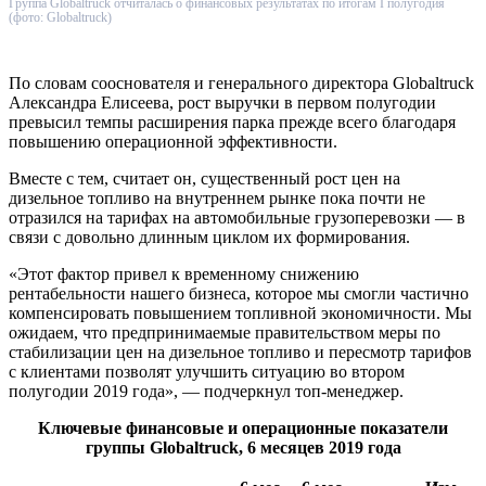
Группа Globaltruck отчиталась о финансовых результатах по итогам I полугодия
(фото: Globaltruck)
По словам сооснователя и генерального директора Globaltruck
Александра Елисеева, рост выручки в первом полугодии
превысил темпы расширения парка прежде всего благодаря
повышению операционной эффективности.
Вместе с тем, считает он, существенный рост цен на
дизельное топливо на внутреннем рынке пока почти не
отразился на тарифах на автомобильные грузоперевозки — в
связи с довольно длинным циклом их формирования.
«Этот фактор привел к временному снижению
рентабельности нашего бизнеса, которое мы смогли частично
компенсировать повышением топливной экономичности. Мы
ожидаем, что предпринимаемые правительством меры по
стабилизации цен на дизельное топливо и пересмотр тарифов
с клиентами позволят улучшить ситуацию во втором
полугодии 2019 года», — подчеркнул топ-менеджер.
Ключевые финансовые и операционные показатели
группы Globaltruck, 6 месяцев 2019 года