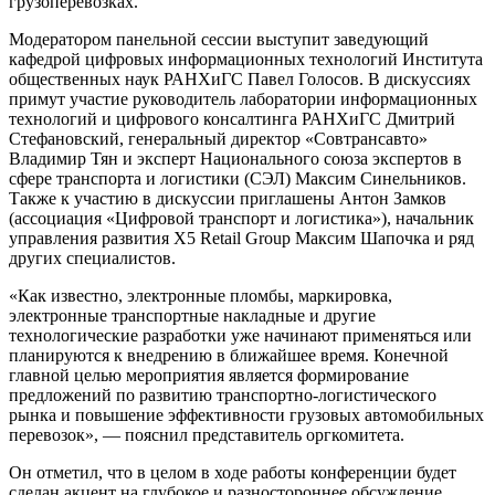
грузоперевозках.
Модератором панельной сессии выступит заведующий
кафедрой цифровых информационных технологий Института
общественных наук РАНХиГС Павел Голосов. В дискуссиях
примут участие руководитель лаборатории информационных
технологий и цифрового консалтинга РАНХиГС Дмитрий
Стефановский, генеральный директор «Совтрансавто»
Владимир Тян и эксперт Национального союза экспертов в
сфере транспорта и логистики (СЭЛ) Максим Синельников.
Также к участию в дискуссии приглашены Антон Замков
(ассоциация «Цифровой транспорт и логистика»), начальник
управления развития X5 Retail Group Максим Шапочка и ряд
других специалистов.
«Как известно, электронные пломбы, маркировка,
электронные транспортные накладные и другие
технологические разработки уже начинают применяться или
планируются к внедрению в ближайшее время. Конечной
главной целью мероприятия является формирование
предложений по развитию транспортно-логистического
рынка и повышение эффективности грузовых автомобильных
перевозок», — пояснил представитель оргкомитета.
Он отметил, что в целом в ходе работы конференции будет
сделан акцент на глубокое и разностороннее обсуждение