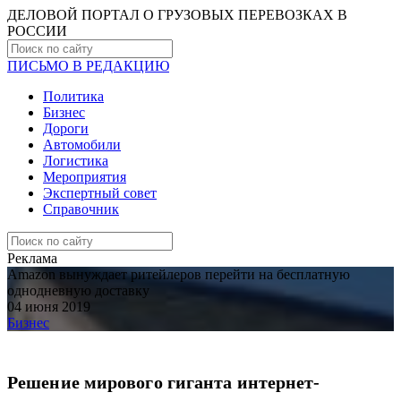
ДЕЛОВОЙ ПОРТАЛ О ГРУЗОВЫХ ПЕРЕВОЗКАХ В
РОCСИИ
ПИСЬМО В РЕДАКЦИЮ
Политика
Бизнес
Дороги
Автомобили
Логистика
Мероприятия
Экспертный совет
Справочник
Реклама
Amazon вынуждает ритейлеров перейти на бесплатную
однодневную доставку
04 июня 2019
Бизнес
Решение мирового гиганта интернет-