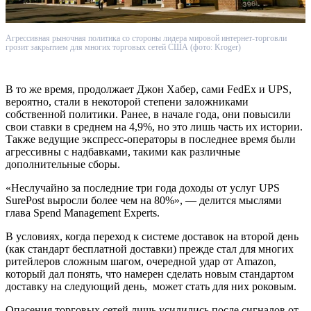
Агрессивная рыночная политика со стороны лидера мировой интернет-торговли
грозит закрытием для многих торговых сетей США (фото: Kroger)
В то же время, продолжает Джон Хабер, сами FedEx и UPS,
вероятно, стали в некоторой степени заложниками
собственной политики. Ранее, в начале года, они повысили
свои ставки в среднем на 4,9%, но это лишь часть их истории.
Также ведущие экспресс-операторы в последнее время были
агрессивны с надбавками, такими как различные
дополнительные сборы.
«Неслучайно за последние три года доходы от услуг UPS
SurePost выросли более чем на 80%», — делится мыслями
глава Spend Management Experts.
В условиях, когда переход к системе доставок на второй день
(как стандарт бесплатной доставки) прежде стал для многих
ритейлеров сложным шагом, очередной удар от Amazon,
который дал понять, что намерен сделать новым стандартом
доставку на следующий день, может стать для них роковым.
Опасения торговых сетей лишь усилились после сигналов от