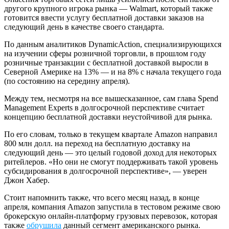
другого крупного игрока рынка — Walmart, который также
готовится ввести услугу бесплатной доставки заказов на
следующий день в качестве своего стандарта.
По данным аналитиков DynamicAction, специализирующихся
на изучении сферы розничной торговли, в прошлом году
розничные транзакции с бесплатной доставкой выросли в
Северной Америке на 13% — и на 8% с начала текущего года
(по состоянию на середину апреля).
Между тем, несмотря на все вышесказанное, сам глава Spend
Management Experts в долгосрочной перспективе считает
концепцию бесплатной доставки неустойчивой для рынка.
По его словам, только в текущем квартале Amazon направил
800 млн долл. на переход на бесплатную доставку на
следующий день — это целый годовой доход для некоторых
ритейлеров. «Но они не смогут поддерживать такой уровень
субсидирования в долгосрочной перспективе», — уверен
Джон Хабер.
Стоит напомнить также, что всего месяц назад, в конце
апреля, компания Amazon запустила в тестовом режиме свою
брокерскую онлайн-платформу грузовых перевозок, которая
также
обрушила
данный сегмент американского рынка.