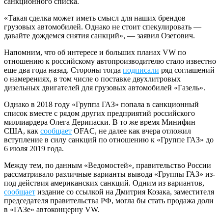
санкционного списка.
«Такая сделка может иметь смысл для наших брендов
грузовых автомобилей. Однако не стоит спекулировать —
давайте дождемся снятия санкций», — заявил Озегович.
Напомним, что об интересе и больших планах VW по
отношению к российскому автопроизводителю стало известно
еще два года назад. Стороны тогда
подписали
ряд соглашений
о намерениях, в том числе о поставке двухлитровых
дизельных двигателей для грузовых автомобилей «Газель».
Однако в 2018 году «Группа ГАЗ» попала в санкционный
список вместе с рядом других предприятий российского
миллиардера Олега Дерипаски. В то же время Минифин
США, как
сообщает
OFAC, не далее как вчера отложил
вступление в силу санкций по отношению к «Группе ГАЗ» до
6 июля 2019 года.
Между тем, по данным «Ведомостей», правительство России
рассматривало различные варианты вывода «Группы ГАЗ» из-
под действия американских санкций. Одним из вариантов,
сообщает
издание со ссылкой на Дмитрия Козака, заместителя
председателя правительства РФ, могла бы стать продажа доли
в «ГАЗе» автоконцерну VW.