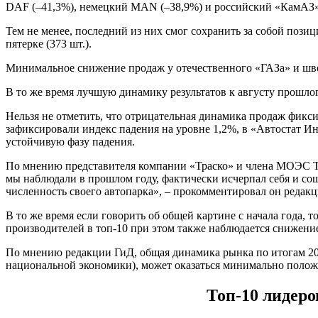
DAF (–41,3%), немецкий MAN (–38,9%) и российский «КамАЗ»
Тем не менее, последний из них смог сохранить за собой пози
пятерке (373 шт.).
Минимальное снижение продаж у отечественного «ГАЗа» и шведс
В то же время лучшую динамику результатов к августу прошлог
Нельзя не отметить, что отрицательная динамика продаж фикси
зафиксировали индекс падения на уровне 1,2%, в «Автостат Ин
устойчивую фазу падения.
По мнению представителя компании «Траско» и члена МОЭС Тар
мы наблюдали в прошлом году, фактически исчерпал себя и сош
численность своего автопарка», – прокомментировал он редак
В то же время если говорить об общей картине с начала года, 
производителей в топ-10 при этом также наблюдается снижение
По мнению редакции ГиД, общая динамика рынка по итогам 20
национальной экономики), может оказаться минимально полож
Топ-10 лидеро