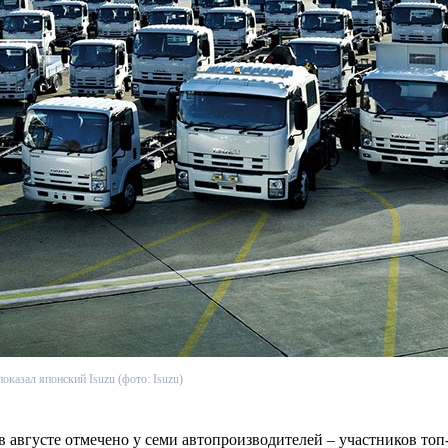
казал японский Isuzu (фото: Isuzu)
в августе отмечено у семи автопроизводителей – участников т