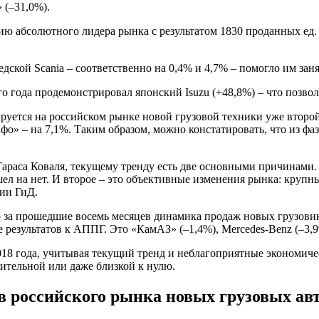
 (–31,0%).
цию абсолютного лидера рынка с результатом 1830 проданных ед.
кой Scania – соответственно на 0,4% и 4,7% – помогло им заня
о года продемонстрировал японский Isuzu (+48,8%) – что позво
руется на российском рынке новой грузовой техники уже второй
фо» – на 7,1%. Таким образом, можно констатировать, что из ф
аса Коваля, текущему тренду есть две основными причинами. «П
ел на нет. И второе – это объективные изменения рынка: крупн
ции ГиД.
то за прошедшие восемь месяцев динамика продаж новых грузовик
 результатов к АППГ. Это «КамАЗ» (–1,4%), Mercedes-Benz (–3,
18 года, учитывая текущий тренд и неблагоприятные экономичес
ительной или даже близкой к нулю.
в российского рынка новых грузовых авт