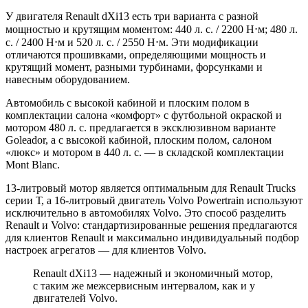
У двигателя Renault dXi13 есть три варианта с разной
мощностью и крутящим моментом: 440 л. с. / 2200 Н⋅м; 480 л.
с. / 2400 Н⋅м и 520 л. с. / 2550 Н⋅м. Эти модификации
отличаются прошивками, определяющими мощность и
крутящий момент, разными турбинами, форсунками и
навесным оборудованием.
Автомобиль с высокой кабиной и плоским полом в
комплектации салона «комфорт» с футбольной окраской и
мотором 480 л. с. предлагается в эксклюзивном варианте
Goleador, а с высокой кабиной, плоским полом, салоном
«люкс» и мотором в 440 л. с. — в складской комплектации
Mont Blanc.
13-литровый мотор является оптимальным для Renault Trucks
серии Т, а 16-литровый двигатель Volvo Powertrain используют
исключительно в автомобилях Volvo. Это способ разделить
Renault и Volvo: стандартизированные решения предлагаются
для клиентов Renault и максимально индивидуальный подбор
настроек агрегатов — для клиентов Volvo.
Renault dXi13 — надежный и экономичный мотор,
с таким же межсервисным интервалом, как и у
двигателей Volvo.