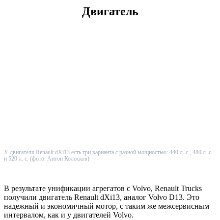
Двигатель
У двигателя Renault dXi13 есть три варианта с разной мощностью: 440 л. с., 480 л. с.
и 520 л. с. (фото: Антон Колосков)
В результате унификации агрегатов с Volvo, Renault Trucks
получили двигатель Renault dXi13, аналог Volvo D13. Это
надежный и экономичный мотор, с таким же межсервисным
интервалом, как и у двигателей Volvo.