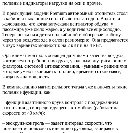
полезные индикаторы нагрузки на оси и прочее.
В предыдущей модели Premium автономный отопитель стоял
в кабине и выхлопное сопло было только одно. Водители
жаловались, что когда запускали вентилятор обдува, у
пассажира уже было жарко, а у водителя все еще холодно.
Теперь печка находится под кабиной и обогревает кабину
через три воздуховода в салон равномерно. Она предлагается
в двух вариантах мощности: на 2 кВт и на 4 кВт.
Opti-климат-контроль оснащен датчиками качества воздуха,
контролем потребности воздуха, угольным внутрисалонным
фильтром, системой антизапотевания, «умными» решениями,
которые умеют экономить топливо, временно отключаясь,
когда нужна мощность.
В комплектацию магистрального тягача уже включены такие
полезные функции, как:
– функция адаптивного круиз-контроля с поддержанием
расстояния до впереди идущего автомобиля (работает на
скорости от 40 км/ч);
– экокруиз-контроль — задает интервал скорости, что
позволяет использовать инерцию грузовика, забираясь в