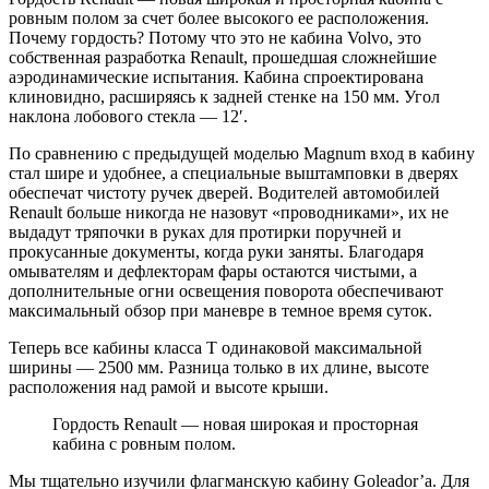
ровным полом за счет более высокого ее расположения.
Почему гордость? Потому что это не кабина Volvo, это
собственная разработка Renault, прошедшая сложнейшие
аэродинамические испытания. Кабина спроектирована
клиновидно, расширяясь к задней стенке на 150 мм. Угол
наклона лобового стекла — 12′.
По сравнению с предыдущей моделью Magnum вход в кабину
стал шире и удобнее, а специальные выштамповки в дверях
обеспечат чистоту ручек дверей. Водителей автомобилей
Renault больше никогда не назовут «проводниками», их не
выдадут тряпочки в руках для протирки поручней и
прокусанные документы, когда руки заняты. Благодаря
омывателям и дефлекторам фары остаются чистыми, а
дополнительные огни освещения поворота обеспечивают
максимальный обзор при маневре в темное время суток.
Теперь все кабины класса Т одинаковой максимальной
ширины — 2500 мм. Разница только в их длине, высоте
расположения над рамой и высоте крыши.
Гордость Renault — новая широкая и просторная
кабина с ровным полом.
Мы тщательно изучили флагманскую кабину Goleador’a. Для