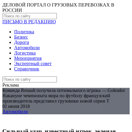
ДЕЛОВОЙ ПОРТАЛ О ГРУЗОВЫХ ПЕРЕВОЗКАХ В
РОCСИИ
ПИСЬМО В РЕДАКЦИЮ
Политика
Бизнес
Дороги
Автомобили
Логистика
Мероприятия
Экспертный совет
Справочник
Реклама
Команда Renault получила оптимального игрока — Goleador
Накануне чемпионата мира по футболу французский
производитель представил грузовики новой серии Т
01 июня 2018
Автомобили
Сильный удар, известный игрок, зеленая