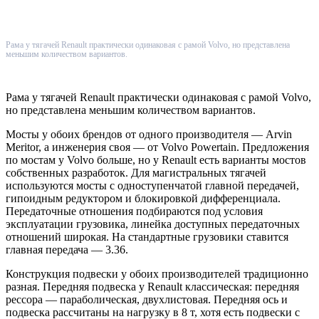
Рама у тягачей Renault практически одинаковая с рамой Volvo, но представлена
меньшим количеством вариантов.
Рама у тягачей Renault практически одинаковая с рамой Volvo,
но представлена меньшим количеством вариантов.
Мосты у обоих брендов от одного производителя — Arvin
Meritor, а инженерия своя — от Volvo Powertain. Предложения
по мостам у Volvo больше, но у Renault есть варианты мостов
собственных разработок. Для магистральных тягачей
используются мосты с одноступенчатой главной передачей,
гипоидным редуктором и блокировкой дифференциала.
Передаточные отношения подбираются под условия
эксплуатации грузовика, линейка доступных передаточных
отношений широкая. На стандартные грузовики ставится
главная передача — 3.36.
Конструкция подвески у обоих производителей традиционно
разная. Передняя подвеска у Renault классическая: передняя
рессора — параболическая, двухлистовая. Передняя ось и
подвеска рассчитаны на нагрузку в 8 т, хотя есть подвески с