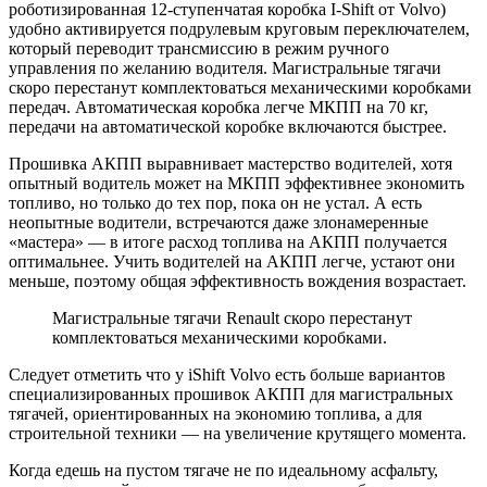
роботизированная 12-ступенчатая коробка I-Shift от Volvo)
удобно активируется подрулевым круговым переключателем,
который переводит трансмиссию в режим ручного
управления по желанию водителя. Магистральные тягачи
скоро перестанут комплектоваться механическими коробками
передач. Автоматическая коробка легче МКПП на 70 кг,
передачи на автоматической коробке включаются быстрее.
Прошивка АКПП выравнивает мастерство водителей, хотя
опытный водитель может на МКПП эффективнее экономить
топливо, но только до тех пор, пока он не устал. А есть
неопытные водители, встречаются даже злонамеренные
«мастера» — в итоге расход топлива на АКПП получается
оптимальнее. Учить водителей на АКПП легче, устают они
меньше, поэтому общая эффективность вождения возрастает.
Магистральные тягачи Renault скоро перестанут
комплектоваться механическими коробками.
Следует отметить что у iShift Volvo есть больше вариантов
специализированных прошивок АКПП для магистральных
тягачей, ориентированных на экономию топлива, а для
строительной техники — на увеличение крутящего момента.
Когда едешь на пустом тягаче не по идеальному асфальту,