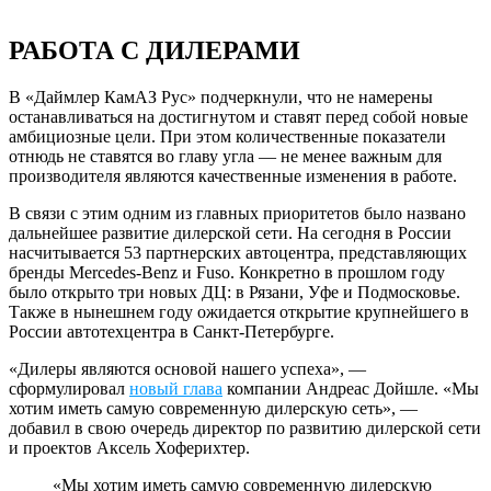
РАБОТА С ДИЛЕРАМИ
В «Даймлер КамАЗ Рус» подчеркнули, что не намерены
останавливаться на достигнутом и ставят перед собой новые
амбициозные цели. При этом количественные показатели
отнюдь не ставятся во главу угла — не менее важным для
производителя являются качественные изменения в работе.
В связи с этим одним из главных приоритетов было названо
дальнейшее развитие дилерской сети. На сегодня в России
насчитывается 53 партнерских автоцентра, представляющих
бренды Mercedes-Benz и Fuso. Конкретно в прошлом году
было открыто три новых ДЦ: в Рязани, Уфе и Подмосковье.
Также в нынешнем году ожидается открытие крупнейшего в
России автотехцентра в Санкт-Петербурге.
«Дилеры являются основой нашего успеха», —
сформулировал
новый глава
компании Андреас Дойшле. «Мы
хотим иметь самую современную дилерскую сеть», —
добавил в свою очередь директор по развитию дилерской сети
и проектов Аксель Хоферихтер.
«Мы хотим иметь самую современную дилерскую