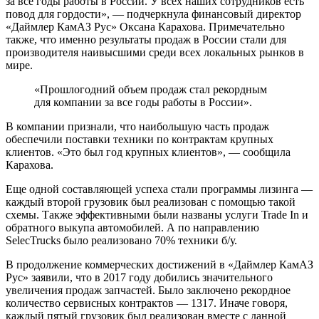
за все годы работы в России. У всех наших сотрудников есть
повод для гордости», — подчеркнула финансовый директор
«Даймлер КамАЗ Рус» Оксана Карахова. Примечательно
также, что именно результаты продаж в России стали для
производителя наивысшими среди всех локальных рынков в
мире.
«Прошлогодний объем продаж стал рекордным
для компании за все годы работы в России».
В компании признали, что наибольшую часть продаж
обеспечили поставки техники по контрактам крупных
клиентов. «Это был год крупных клиентов», — сообщила
Карахова.
Еще одной составляющей успеха стали программы лизинга —
каждый второй грузовик был реализован с помощью такой
схемы. Также эффективными были названы услуги Trade In и
обратного выкупа автомобилей. А по направлению
SelecTrucks было реализовано 70% техники б/у.
В продолжение коммерческих достижений в «Даймлер КамАЗ
Рус» заявили, что в 2017 году добились значительного
увеличения продаж запчастей. Было заключено рекордное
количество сервисных контрактов — 1317. Иначе говоря,
каждый пятый грузовик был реализован вместе с данной