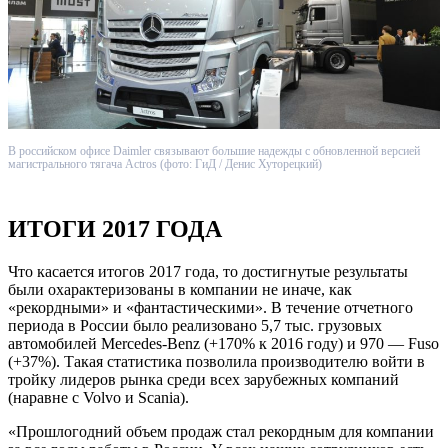
В российском офисе Daimler связывают большие надежды с обновленной версией
магистрального тягача Actros (фото: ГиД / Денис Хуторецкий)
ИТОГИ 2017 ГОДА
Что касается итогов 2017 года, то достигнутые результаты
были охарактеризованы в компании не иначе, как
«рекордными» и «фантастическими». В течение отчетного
периода в России было реализовано 5,7 тыс. грузовых
автомобилей Mercedes-Benz (+170% к 2016 году) и 970 — Fuso
(+37%). Такая статистика позволила производителю войти в
тройку лидеров рынка среди всех зарубежных компаний
(наравне с Volvo и Scania).
«Прошлогодний объем продаж стал рекордным для компании