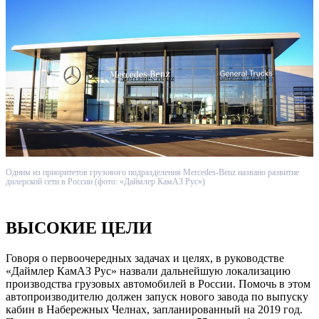
Одним из приоритетов грузового подразделения Mercedes-Benz названо развитие
дилерской сети в России (фото: «Даймлер КамАЗ Рус»)
ВЫСОКИЕ ЦЕЛИ
Говоря о первоочередных задачах и целях, в руководстве
«Даймлер КамАЗ Рус» назвали дальнейшую локализацию
производства грузовых автомобилей в России. Помочь в этом
автопроизводителю должен запуск нового завода по выпуску
кабин в Набережных Челнах, запланированный на 2019 год.