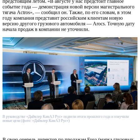
предстоящим летом. «В августе у нас предстоит главное
событие года — демонстрация новой версии магистрального
тягача Actros», — сообщил он. Также, по его словам, в этом
году компания представит российским клиентам новую
версию другого грузового автомобиля — Arocs. Точную дату
начала продаж в компании не уточнили.
В руководстве «Даймлер КамАЗ Рус» подвели итоги прошлого года и озвучили
новые цели (фото: «Даймлер КамАЗ Рус»)
В свою очередь директор по продажам Fuso (марка грузовых