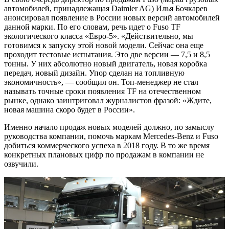
автомобилей, принадлежащая Daimler AG) Илья Бочкарев
анонсировал появление в России новых версий автомобилей
данной марки. По его словам, речь идет о Fuso TF
экологического класса «Евро-5». «Действительно, мы
готовимся к запуску этой новой модели. Сейчас она еще
проходит тестовые испытания. Это две версии — 7,5 и 8,5
тонны. У них абсолютно новый двигатель, новая коробка
передач, новый дизайн. Упор сделан на топливную
экономичность», — сообщил он. Топ-менеджер не стал
называть точные сроки появления TF на отечественном
рынке, однако заинтриговал журналистов фразой: «Ждите,
новая машина скоро будет в России».
Именно начало продаж новых моделей должно, по замыслу
руководства компании, помочь маркам Mercedes-Benz и Fuso
добиться коммерческого успеха в 2018 году. В то же время
конкретных плановых цифр по продажам в компании не
озвучили.