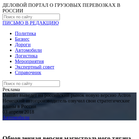
ДЕЛОВОЙ ПОРТАЛ О ГРУЗОВЫХ ПЕРЕВОЗКАХ В
РОCСИИ
ПИСЬМО В РЕДАКЦИЮ
Политика
Бизнес
Дороги
Автомобили
Логистика
Мероприятия
Экспертный совет
Справочник
Реклама
Daimler выведет на российский рынок новую версию Actros
Немецкий автопроизводитель озвучил свои стратегические
планы в России
03 апреля 2018
Автомобили
Обновленная версия магистрального тягача